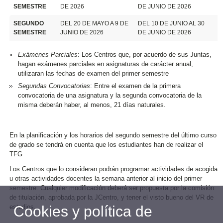
SEMESTRE
DE 2026
DE JUNIO DE 2026
SEGUNDO
DEL 20 DE MAYO A 9 DE
DEL 10 DE JUNIO AL 30
SEMESTRE
JUNIO DE 2026
DE JUNIO DE 2026
Exámenes Parciales
: Los Centros que, por acuerdo de sus Juntas,
hagan exámenes parciales en asignaturas de carácter anual,
utilizaran las fechas de examen del primer semestre
Segundas Convocatorias
: Entre el examen de la primera
convocatoria de una asignatura y la segunda convocatoria de la
misma deberán haber, al menos, 21 días naturales.
En la planificación y los horarios del segundo semestre del último curso
de grado se tendrá en cuenta que los estudiantes han de realizar el
TFG
Los Centros que lo consideran podrán programar actividades de acogida
u otras actividades docentes la semana anterior al inicio del primer
semestre. Cualquier modificación deberá ser propuesta por la comisión
de titulación, aprobada por la JCentro, y tener el visto bueno del VR de
estudios.
Cookies y política de