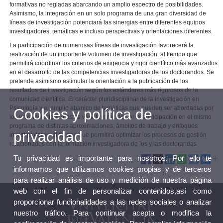
formativas no regladas abarcando un amplio espectro de posibilidades.
Asimismo, la integración en un solo programa de una gran diversidad de
líneas de investigación potenciará las sinergias entre diferentes equipos
investigadores, temáticas e incluso perspectivas y orientaciones diferentes.
La participación de numerosas líneas de investigación favorecerá la
realización de un importante volumen de investigación, al tiempo que
permitirá coordinar los criterios de exigencia y rigor científico más avanzados
en el desarrollo de las competencias investigadoras de los doctorandos. Se
pretende asimismo estimular la orientación a la publicación de los
resultados de investigación según los estándares más rigurosos de la
comunidad científica. El carácter pluridisciplinar de la investigación en
Psicología y el amplio abanico de temáticas que pueden ser abordadas por
Cookies y política de
los y las investigadoras se verá favorecido por la participación en el mismo
programa de distintas aproximaciones, ámbitos de trabajo y enfoques
privacidad
investigadores, al tiempo que permitirá optimizar los procesos de gestión
relacionados con la formación investigadora de los y las doctorandas
Tu privacidad es importante para nosotros. Por ello te
informamos que utilizamos cookies propias y de terceros
para realizar análisis de uso y medición de nuestra página
web con el fin de personalizar contenidos,así como
proporcionar funcionalidades a las redes sociales o analizar
nuestro tráfico. Para continuar acepta o modifica la