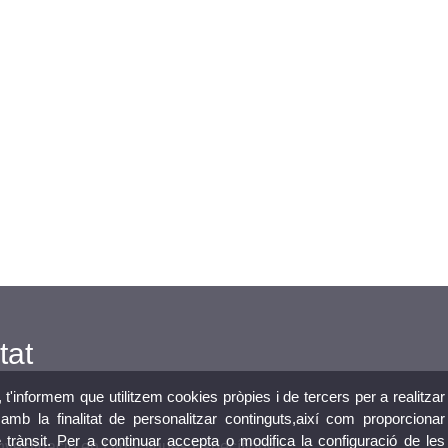
tat
, t'informem que utilitzem cookies pròpies i de tercers per a realitzar
mb la finalitat de personalitzar continguts,així com proporcionar
e trànsit. Per a continuar accepta o modifica la configuració de les
Investigació en Didàctiques Específiques