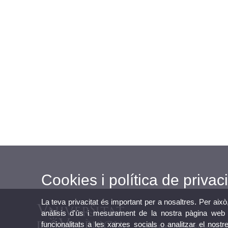
Cookies i política de privaci
La teva privacitat és important per a nosaltres. Per això
anàlisis d'ús i mesurament de la nostra pàgina web a
funcionalitats a les xarxes socials o analitzar el nostr
Màster Universitari en 