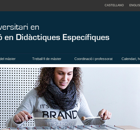
CASTELLANO
ENGLI
del màster
Treball fi de màster
Coordinació i professorat
Calendari, h