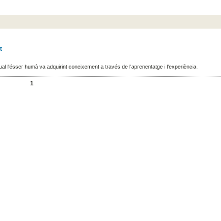
t
al l'ésser humà va adquirint coneixement a través de l'aprenentatge i l'experiència.
1