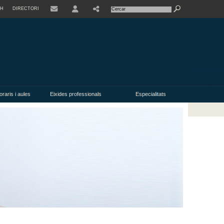
SH
DIRECTORI
USER
oraris i aules
Eixides professionals
Especialitats