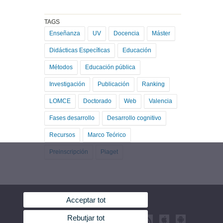
TAGS
Enseñanza
UV
Docencia
Máster
Didácticas Específicas
Educación
Métodos
Educación pública
Investigación
Publicación
Ranking
LOMCE
Doctorado
Web
Valencia
Fases desarrollo
Desarrollo cognitivo
Recursos
Marco Teórico
Preinscripción
Piaget
Acceptar tot
Rebutjar tot