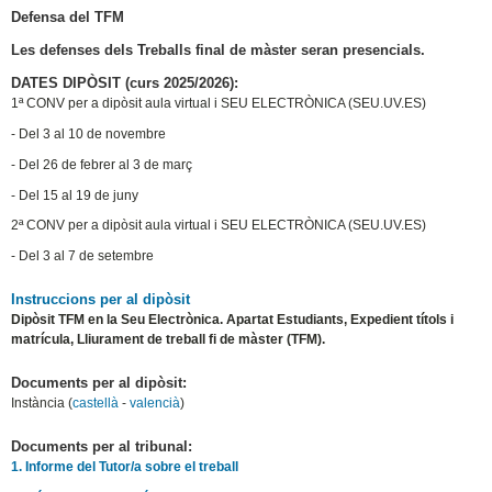
Defensa del TFM
Les defenses dels Treballs final de màster seran presencials.
DATES DIPÒSIT (curs 2025/2026):
1ª CONV per a dipòsit aula virtual i SEU ELECTRÒNICA (SEU.UV.ES)
- Del 3 al 10 de novembre
- Del 26 de febrer al 3 de març
- Del 15 al 19 de juny
2ª CONV per a dipòsit aula virtual i SEU ELECTRÒNICA (SEU.UV.ES)
- Del 3 al 7 de setembre
Instruccions per al dipòsit
Dipòsit TFM en la Seu Electrònica. Apartat Estudiants, Expedient títols i
matrícula, Lliurament de treball fi de màster (TFM).
Documents per al dipòsit:
Instància (
castellà
-
valencià
)
Documents per al tribunal:
1. Informe del Tutor/a sobre el treball