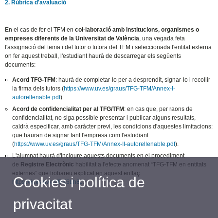
2. Rúbrica d'avaluació
En el cas de fer el TFM en
col·laboració amb institucions, organismes o
empreses diferents de la Universitat de València
, una vegada feta
l'assignació del tema i del tutor o tutora del TFM i seleccionada l'entitat externa
on fer aquest treball, l'estudiant haurà de descarregar els següents
documents:
Acord TFG-TFM
: haurà de completar-lo per a desprendit, signar-lo i recollir
la firma dels tutors (
https://www.uv.es/graus/TFG-TFM/Annex-I-
autorellenable.pdf
).
Acord de confidencialitat per al TFG/TFM
: en cas que, per raons de
confidencialitat, no siga possible presentar i publicar alguns resultats,
caldrà especificar, amb caràcter previ, les condicions d'aquestes limitacions:
que hauran de signar tant l'empresa com l'estudiant
(
https://www.uv.es/graus/TFG-TFM/Annex-II-autorellenable.pdf
).
L'alumnat haurà d'incloure aquests documents en el procediment
de
Registre Electrònic
habilitat a l'efecte anomenat “TFG-TFM en entitats
externes” que trobareu explicat en aquest enllaç
Cookies i política de
https://links.uv.es/DK5Lh8J
.
privacitat