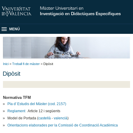
MENÚ
Inici
>
Treball fi de màster
> Dipòsit
Dipòsit
Normativa TFM
Pla d' Estudis del Màster (cod. 2157)
Reglament
Article 12 i següents
Model de Portada (
castellà
-
valencià
)
Orientacions elaborades per la Comissió de Coordinació Acadèmica