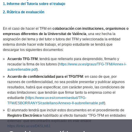
1. Informe del Tutor/a sobre el trabajo
2. Rúbrica de evaluación
En el caso de hacer el TFM en
colaboración con instituciones, organismos o
empresas diferentes de la Universitat de València
, una vez hecha la
asignación del tema y del tutor o tutora del TFM y seleccionada la entidad
externa donde hacer este trabajo, el propio estudiante se tendrá que
descargar los siguientes documentos:
Acuerdo TFG-TFM
: tendrá que rellenarlo para desprendido, firmarlo y
recaudar la firma de los tutores (
https://www.uv.es/graus/TFG-TFM/Annex-I-
autorellenable.pdf
).
Acuerdo de confidencialidad para el TFG/TFM
: en caso de que, por
razones de confidencialidad, no sea posible presentar y publicar algunos
resultados, habrá que especificar, con carácter previo, las condiciones de
estas limitaciones: que tendrán que firmar tanto la empresa como el
estudiante (
https://www.uv.es/convenisestud/TFG-
TFM/ESBORRANYS/castellano/Annexo-II-autorellenable.pdf
).
El alumnado tendrá que incluir estos documentos en el procedimiento de
Registro Electrónico
habilitado al efecto llamado “TFG-TFM en entidades
externas” que encontraréis explicado en este enlace
https://links.uv.es/DK5Lh8J
.