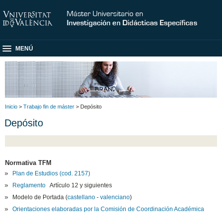
MENÚ
Inicio
>
Trabajo fin de máster
> Depósito
Depósito
Normativa TFM
Plan de Estudios (cod. 2157)
Reglamento
Artículo 12 y siguientes
Modelo de Portada (
castell
ano
-
valenci
ano
)
Orientaciones elaboradas por la Comisión de Coordinación Académica