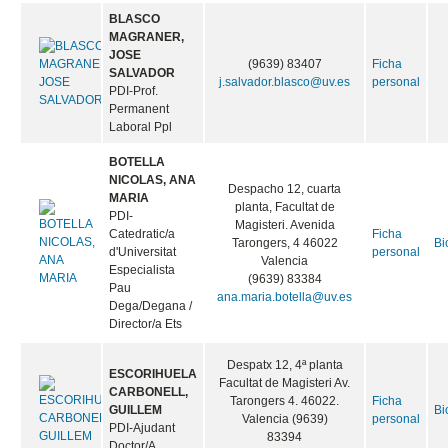
MARIA DEL
(9639) 83180
Ficha
Bi
MAR
maria.mar.bernabe@uv.es
personal
PDI-Titular
d'Universitat
BLASCO
MAGRANER,
JOSE
(9639) 83407
Ficha
SALVADOR
j.salvador.blasco@uv.es
personal
PDI-Prof.
Permanent
Laboral Ppl
BOTELLA
NICOLAS, ANA
Despacho 12, cuarta
MARIA
planta, Facultat de
PDI-
Magisteri. Avenida
Catedratic/a
Ficha
Tarongers, 4 46022
Bi
d'Universitat
personal
Valencia
Especialista
(9639) 83384
Pau
ana.maria.botella@uv.es
Dega/Degana /
Director/a Ets
Despatx 12, 4ª planta
ESCORIHUELA