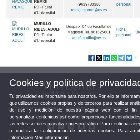
Doctor/A
liebana@uv.es
MORANT
Despatx Edifici Tarongers
NAVASQUILLO,
04.11
Ficha
REMIGI
(9639) 83380
personal
PDI-Titular
remigi.morant@uv.es
d'Universitat
MURILLO
Despatx: 04.05 Facultat de
RIBES, ADOLF
Ficha
Magisteri Tel. 961625601
Bi
PDI-Titular
personal
adolf.murillo@uv.es
d'Universitat
Cookies y política de privacida
Tu privacidad es importante para nosotros. Por ello te informa
que utilizamos cookies propias y de terceros para realizar análi
de uso y medición de nuestra página web con el fin 
personalizar contenidos,así como proporcionar funcionalidade
las redes sociales o analizar nuestro tráfico. Para continuar ace
o modifica la configuración de nuestras cookies. Para ampl
Máster Universitario en Investigación en Didácticas
información
Más información
Específicas