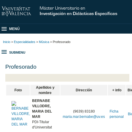
MENÚ
Inicio
>
Especialidades
>
Música
> Profesorado
SUBMENU
Profesorado
Apellidos y
Foto
Dirección
+ info
Bi
nombre
BERNABE
VILLODRE,