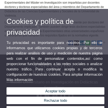
Experimentales del Máster en Investigación son impartidas por docentes
doctores y doctoras especialistas del área y miembros del Departamento de
Didáctica de las Ciencias Experimentales y Sociales de la Universitat de
València.
Cookies y política de
Las tesis doctorales se dirigen y codirigen preferentemente por doctores del
Departamento implicado. También pueden dirigir tesis doctores especialistas
privacidad
en Didáctica de las Ciencias Experimentales otras universidades españolas
o extranjeras que cumplan los requisitos fijados en la normativa vigente.
Tu privacidad es importante para nosotros. Por ello te
informamos que utilizamos cookies propias y de terceros
para realizar análisis de uso y medición de nuestra página
web con el fin de personalizar contenidos,así como
proporcionar funcionalidades a las redes sociales o analizar
nuestro tráfico. Para continuar acepta o modifica la
configuración de nuestras cookies. Para ampliar información
Más información
Máster Universitario en Investigación en Didácticas
Específicas
Aceptar todo
Rechazar todo