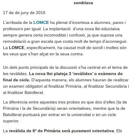
semblava
17 de de juny de 2016
L’arribada de la
LOMCE
ha plenat d’incertesa a alumnes, pares i
professors per igual. La implantació d’una nova llei eductaiva
sempre genera certa incomoditat i confusió, ja que suposa una
remodelació a gran escala que costa molt de temps d’aconseguir.
La
LOMCE
, especificament, ha causat molt de soroll i moltes són
les veus que s’han alçat en la seua contra.
Un dels punts principals de la discussió s’ha centrat en el tema de
les revàlides.
La nova llei plateja 3 ‘revàlides’ o exàmens de
final de cicle.
D’aquesta manera, els alumnes hauran de realitzar
un examen obligatori al finalitzar Primària, al finalitzar Secundària i
al finalitzar Batxillerat.
La diferència entre aquestes tres probes es que dos d’elles (la de
Primària i la de Secundària) seran orientatives, mentre que la de
Batxillerat puntuarà per entrar en la universitat o en un cicle
superior.
La
revàlida de 6º de Primària serà purament orientativa
. Els