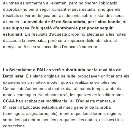
alumnes es sotmetran a l’examen, però no tindran l’obligació
d’aprobar-ho per a seguir cursant el seus estudis; sinó que els
resultats serviran de guia per als docents sobre l’estat dels seus
alumnes.
La revàlida de 4º de Secundària, per l’altra banda, si
que supossa l’obligació d’aprobar-la per poder seguir
estudiant
. Els resultats d’aquesta proba no afectaran a les notes
d’accés a la universitat, però serà imprescindible obtindre, al
menys, un 5 si es vol accedir a l’educació superior.
La Selectivitat o PAU es verà substituïda per la revàlida de
Batxillerat
. Els plans originals de la llei proposaven unificar tots els
exàmens en un mateix model, que es realitzaria en totes les
Comunitats Autònomes el mateix dia, al mateix temps, amb els
mateix continguts. No obstant aixó, les queixes de les diferentes
CCAA
han acabat per modificar la llei. D’aquesta manera, el
Ministeri d’Educació establirà el marc general de la proba
(continguts, asignatures, etc), mentre que les diferents regions
seran les qui determinen les preguntes, les dades, els llocs i les
correccions.