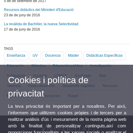
5 de de setembre de 2017
Recursos didàctics del Ministeri d'Educació
23 de de juny de 2016
La reválida de Bachiller, la nueva Selectividad
17 de de juny de 2016
TAGS
Enseñanza
UV
Docencia
Máster
Didácticas Específicas
Educación
Métodos
Educación pública
Investigación
Publicación
Ranking
LOMCE
Doctorado
Web
Cookies i política de
Valencia
Fases desarrollo
Desarrollo cognitivo
Recursos
privacitat
Marco Teórico
Preinscripción
Piaget
La teva privacitat és important per a nosaltres. Per això,
t'informem que utilitzem cookies pròpies i de tercers per a
realitzar anàlisis d'ús i mesurament de la nostra pàgina web
amb la finalitat de personalitzar continguts,així com
proporcionar funcionalitats a les xarxes socials o analitzar el