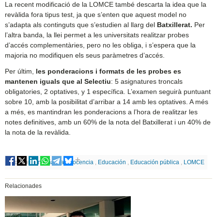
La recent modificació de la LOMCE també descarta la idea que la
revàlida fora tipus test, ja que s’enten que aquest model no
s’adapta als continguts que s’estudien al llarg del
Batxillerat.
Per
l’altra banda, la llei permet a les universitats realitzar probes
d’accés complementàries, pero no les obliga, i s’espera que la
majoria no modifiquen els seus paràmetres d’accés.
Per últim,
les ponderacions i formats de les probes es
mantenen iguals que al Selectiu
: 5 asignatures troncals
obligatories, 2 optatives, y 1 específica. L’examen seguirà puntuant
sobre 10, amb la posibilitat d’arribar a 14 amb les optatives. A més
a més, es mantindran les ponderacions a l’hora de realitzar les
notes definitives, amb un 60% de la nota del Batxillerat i un 40% de
la nota de la revàlida.
Etiquetes
Enseñanza
,
Docencia
,
Educación
,
Educación pública
,
LOMCE
Relacionades