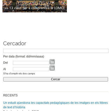
Les 13 claus per a comprendre la LOMCE
Cercador
Per data (format: dd/mm/aaaa)
Del
Al
S'ha d'omplir els dos camps
RECENTS
Un estudi qüestiona les capacitats pedagògiques de les imatges en els llibres
de text d’història