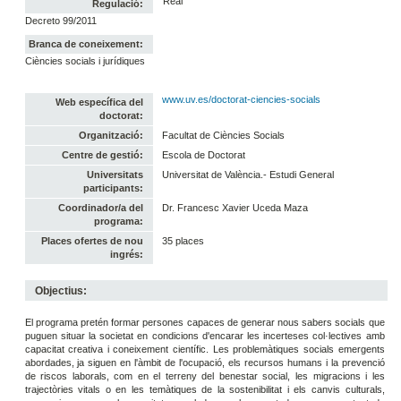
Real
Regulació:
Decreto 99/2011
Branca de coneixement:
Ciències socials i jurídiques
www.uv.es/doctorat-ciencies-socials
Web específica del
doctorat:
Organització:
Facultat de Ciències Socials
Centre de gestió:
Escola de Doctorat
Universitats
Universitat de València.- Estudi General
participants:
Coordinador/a del
Dr. Francesc Xavier Uceda Maza
programa:
Places ofertes de nou
35 places
ingrés:
Objectius:
El programa pretén formar persones capaces de generar nous sabers socials que
puguen situar la societat en condicions d'encarar les incerteses col·lectives amb
capacitat creativa i coneixement científic. Les problemàtiques socials emergents
abordades, ja siguen en l'àmbit de l'ocupació, els recursos humans i la prevenció
de riscos laborals, com en el terreny del benestar social, les migracions i les
trajectòries vitals o en les temàtiques de la sostenibilitat i els canvis culturals,