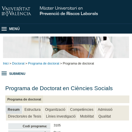
MENÚ
Inici
>
Doctorat
>
Programa de doctorat
> Programa de doctorat
SUBMENU
Programa de Doctorat en Ciències Socials
Programa de doctorat
Resum
Estructura
Organització
Competències
Admissió
Directors/es de Tesis
Línies investigació
Mobilitat
Qualitat
3105
Codi programa: