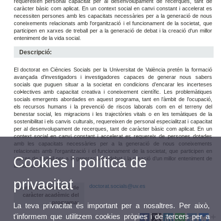
requereixen personal capacitat per al desenvolupament de recerques, tant de
caràcter bàsic com aplicat. En un context social en canvi constant i accelerat es
necessiten persones amb les capacitats necessàries per a la generació de nous
coneixements relacionats amb l'organització i el funcionament de la societat, que
participen en xarxes de treball per a la generació de debat i la creació d'un millor
enteniment de la vida social.
Descripció:
El doctorat en Ciències Socials per la Universitat de València pretén la formació
avançada d’investigadors i investigadores capaces de generar nous sabers
socials que puguen situar a la societat en condicions d’encarar les incerteses
col•lectives amb capacitat creativa i coneixement científic. Les problemàtiques
socials emergents abordades en aquest programa, tant en l’àmbit de l’ocupació,
els recursos humans i la prevenció de riscos laborals com en el terreny del
benestar social, les migracions i les trajectòries vitals o en les temàtiques de la
sostenibilitat i els canvis culturals, requereixen de personal especialitzat i capacitat
per al desenvolupament de recerques, tant de caràcter bàsic com aplicat. En un
context social en canvi constant i accelerat es requereix de persones dotades
amb les capacitats necessàries per a la generació de nous coneixements
relacionats amb l’organització i el funcionament de la societat, que participen en
Cookies i política de
xarxes de treball per a la generació de debat i la creació d’un millor enteniment de
la vida social.
privacitat
doctorat.socials@uv.es
Contacte informació de
caràcter acadèmic del
programa:
La teva privacitat és important per a nosaltres. Per això,
t'informem que utilitzem cookies pròpies i de tercers per a