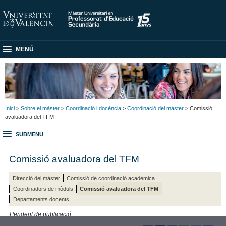
MENÚ
Inici
>
Sobre el màster
>
Coordinació i docència
>
Coordinació del màster
> Comissió
avaluadora del TFM
SUBMENU
Comissió avaluadora del TFM
Direcció del màster
Comissió de coordinació acadèmica
Coordinadors de mòduls
Comissió avaluadora del TFM
Departaments docents
Pendent de publicació