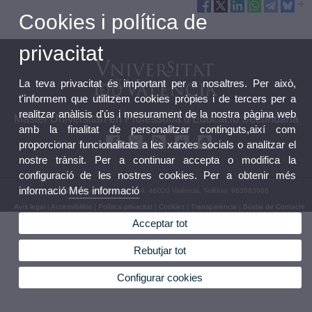
Cookies i política de
privacitat
La teva privacitat és important per a nosaltres. Per això,
t'informem que utilitzem cookies pròpies i de tercers per a
realitzar anàlisis d'ús i mesurament de la nostra pàgina web
Màster Universitari en Professor/a d'Educació Secundària
amb la finalitat de personalitzar continguts,així com
proporcionar funcionalitats a les xarxes socials o analitzar el
nostre trànsit. Per a continuar accepta o modifica la
configuració de les nostres cookies. Per a obtenir més
informació
Més informació
© 2026 UV. - Av. Tarongers, 4. 46020 València. Telèfon: 963983966
Avís legal
|
Accessibilitat
|
Política privacitat
|
Cookies
|
Transparència
|
Bústia de Contacte
Acceptar tot
Rebutjar tot
Configurar cookies