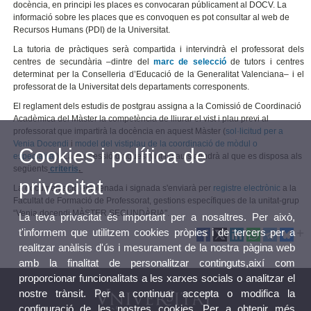
docència, en principi les places es convocaran públicament al DOCV. La
informació sobre les places que es convoquen es pot consultar al web de
Recursos Humans (PDI) de la Universitat.
La tutoria de pràctiques serà compartida i intervindrà el professorat dels
centres de secundària –dintre del
marc de selecció
de tutors i centres
determinat per la Conselleria d’Educació de la Generalitat Valenciana– i el
professorat de la Universitat dels departaments corresponents.
El reglament dels estudis de postgrau assigna a la Comissió de Coordinació
Acadèmica del Màster la competència de lliurar el vist i plau previ al
professorat que impartirà la docència en aquest Màster (
sol·licitud per a
Venia Docendi
i
model del vistiplau de la coordinació de mòdul o
Cookies i política de
especialitat
). La concessió d’aquest vist i plau s’atindrà al que es disposa als
següents
criteris
.
privacitat
La documentació emplenada i signada s'enviarà per
registre electrònic
a la
Facultat de Formació de Professorat, gestions específiques de la unitat-grup
“Venia docendi MÀSTER SECUNDÀRIA".
La teva privacitat és important per a nosaltres. Per això,
t'informem que utilitzem cookies pròpies i de tercers per a
realitzar anàlisis d'ús i mesurament de la nostra pàgina web
amb la finalitat de personalitzar continguts,així com
proporcionar funcionalitats a les xarxes socials o analitzar el
nostre trànsit. Per a continuar accepta o modifica la
configuració de les nostres cookies. Per a obtenir més