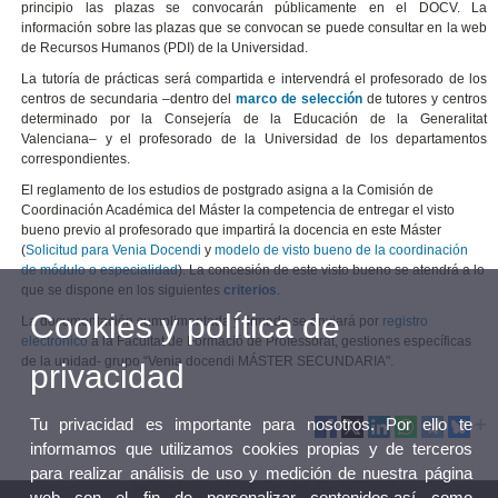
principio las plazas se convocarán públicamente en el DOCV. La
información sobre las plazas que se convocan se puede consultar en la web
de Recursos Humanos (PDI) de la Universidad.
La tutoría de prácticas será compartida e intervendrá el profesorado de los
centros de secundaria –dentro del
marco de selección
de tutores y centros
determinado por la Consejería de la Educación de la Generalitat
Valenciana– y el profesorado de la Universidad de los departamentos
correspondientes.
El reglamento de los estudios de postgrado asigna a la Comisión de
Coordinación Académica del Máster la competencia de entregar el visto
bueno previo al profesorado que impartirá la docencia en este Máster
(
Solicitud para Venia Docendi
y
modelo de visto bueno de la coordinación
de módulo o especialidad
). La concesión de este visto bueno se atendrá a lo
que se dispone en los siguientes
criterios
.
Cookies y política de
La documentación cumplimentada y firmada se enviará por
registro
electrónico
a la Facultat de Formació de Professorat, gestiones específicas
de la unidad- grupo “Venia docendi MÁSTER SECUNDARIA".
privacidad
Tu privacidad es importante para nosotros. Por ello te
informamos que utilizamos cookies propias y de terceros
para realizar análisis de uso y medición de nuestra página
web con el fin de personalizar contenidos,así como