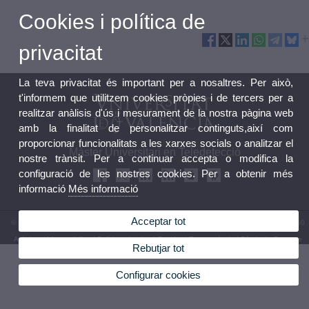
Cookies i política de
privacitat
La teva privacitat és important per a nosaltres. Per això,
t'informem que utilitzem cookies pròpies i de tercers per a
realitzar anàlisis d'ús i mesurament de la nostra pàgina web
amb la finalitat de personalitzar continguts,així com
proporcionar funcionalitats a les xarxes socials o analitzar el
Màster Universitari en Teledetecció
nostre trànsit. Per a continuar accepta o modifica la
configuració de les nostres cookies. Per a obtenir més
informació
Més informació
Acceptar tot
© 2026 UV. - Av. Vicent Andrés Estellés, 19. 46100 Burjassot.València. Telèfon: 96 3544350
Avís legal
|
Accessibilitat
|
Política privacitat
|
Cookies
|
Transparència
|
Bùstia de Contacte
Rebutjar tot
Configurar cookies