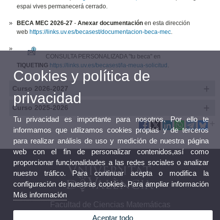
espai vives permanecerá cerrado.
BECA MEC 2026-27
-
Anexar documentación
en esta dirección
web
https://links.uv.es/becasest/documentacion-beca-mec
.
CONSULTA PERSONALIZADA "tu beca" en
TIQUETING
https://links.uv.es/becasest/la-meua-solicitud
.
Cookies y política de
Curso 2026-2027
privacidad
Curso 2025-2026
Tu privacidad es importante para nosotros. Por ello te
informamos que utilizamos cookies propias y de terceros
para realizar análisis de uso y medición de nuestra página
web con el fin de personalizar contenidos,así como
proporcionar funcionalidades a las redes sociales o analizar
nuestro tráfico. Para continuar acepta o modifica la
configuración de nuestras cookies. Para ampliar información
Más información
Facultad de Ciencias Matemáticas
Aceptar todo