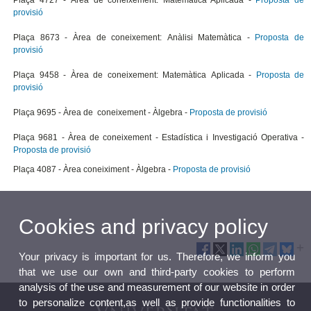
Plaça 4727 - Àrea de coneixement: Matemàtica Aplicada -
Proposta de
provisió
Plaça 8673 - Àrea de coneixement: Anàlisi Matemàtica -
Proposta de
provisió
Plaça 9458 - Àrea de coneixement: Matemàtica Aplicada -
Proposta de
provisió
Plaça 9695 - Àrea de coneixement - Àlgebra -
Proposta de provisió
Plaça 9681 - Àrea de coneixement - Estadística i Investigació Operativa -
Proposta de provisió
Plaça 4087 - Àrea coneiximent - Àlgebra -
Proposta de provisió
Cookies and privacy policy
Your privacy is important for us. Therefore, we inform you
that we use our own and third-party cookies to perform
analysis of the use and measurement of our website in order
to personalize content,as well as provide functionalities to