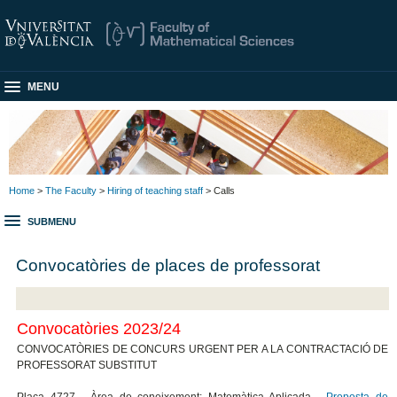
MENU
Home
>
The Faculty
>
Hiring of teaching staff
> Calls
SUBMENU
Convocatòries de places de professorat
Convocatòries 2023/24
CONVOCATÒRIES DE CONCURS URGENT PER A LA CONTRACTACIÓ DE
PROFESSORAT SUBSTITUT