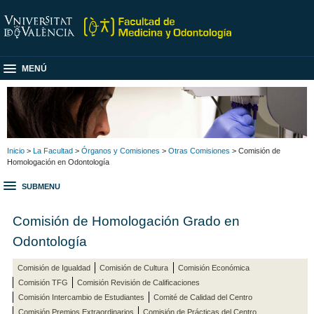
MENÚ
Inicio
>
La Facultad
>
Órganos y Comisiones
>
Otras Comisiones
> Comisión de
Homologación en Odontología
SUBMENU
Comisión de Homologación Grado en
Odontología
Comisión de Igualdad
Comisión de Cultura
Comisión Económica
Comisión TFG
Comisión Revisión de Calificaciones
Comisión Intercambio de Estudiantes
Comité de Calidad del Centro
Comisión Premios Extraordinarios
Comisión de Prácticas del Centro