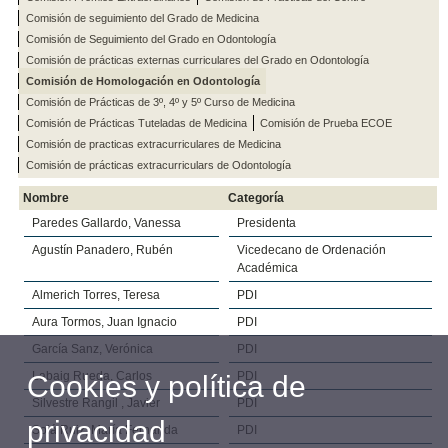
Comisión de seguimiento del Grado de Medicina
Comisión de Seguimiento del Grado en Odontología
Comisión de prácticas externas curriculares del Grado en Odontología
Comisión de Homologación en Odontología
Comisión de Prácticas de 3º, 4º y 5º Curso de Medicina
Comisión de Prácticas Tuteladas de Medicina
Comisión de Prueba ECOE
Comisión de practicas extracurriculares de Medicina
Comisión de prácticas extracurriculars de Odontología
Nombre
Categoría
Paredes Gallardo, Vanessa
Presidenta
Agustín Panadero, Rubén
Vicedecano de Ordenación
Académica
Almerich Torres, Teresa
PDI
Aura Tormos, Juan Ignacio
PDI
García Sanz, Verónica
PDI
Labaig Rueda, Carlos
PDI
Cookies y política de
Silvestre Rangil , Javier
PDI
privacidad
Solá Ruiz, María Fernanda
PDI