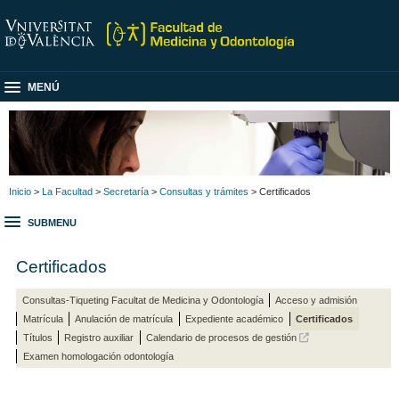
MENÚ
Inicio
>
La Facultad
>
Secretaría
>
Consultas y trámites
> Certificados
SUBMENU
Certificados
Consultas-Tiqueting Facultat de Medicina y Odontología
Acceso y admisión
Matrícula
Anulación de matrícula
Expediente académico
Certificados
Títulos
Registro auxiliar
Calendario de procesos de gestión
Examen homologación odontología