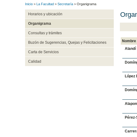
Inicio
>
La Facultad
>
Secretaría
> Organigrama
Organ
Horarios y ubicación
Organigrama
Consultas y trámites
Nombre
Buzón de Sugerencias, Quejas y Felicitaciones
Alandí
Carta de Servicios
Calidad
Domíng
López 
Domíng
Alapon
Pérez-
Carrer