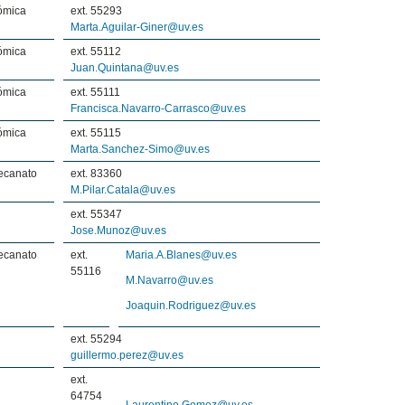
ómica
ext. 55293
Marta.Aguilar-Giner@uv.es
ómica
ext. 55112
Juan.Quintana@uv.es
ómica
ext. 55111
Francisca.Navarro-Carrasco@uv.es
ómica
ext. 55115
Marta.Sanchez-Simo@uv.es
Decanato
ext. 83360
M.Pilar.Catala@uv.es
ext. 55347
Jose.Munoz@uv.es
Decanato
ext.
Maria.A.Blanes@uv.es
55116
M.Navarro@uv.es
Joaquin.Rodriguez@uv.es
ext. 55294
guillermo.perez@uv.es
ext.
64754
Laurentino.Gomez@uv.es