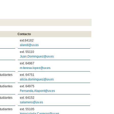
Contacto
ext.64162
alandi@uv.es
ext. 55110
Juan.Dominguez@uv.es
ext. 64967
m.teresa.lopez@uv.es
tudiantes
ext. 64751
alicia.dominguez@uv.es
tudiantes
ext. 64975
Fernanda.Alapont@uv.es
tudiantes
ext. 64152
salamero@uv.es
tudiantes
ext. 55105
Inmaculada.Carreras@uv.es