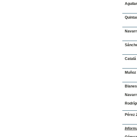
Aguilar
Quinta
Navarr
Sánche
Catalá 
Muñoz 
Blanes
Navarr
Rodríg
Pérez 
Inform
Gómez 