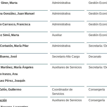
 Giner, Marta
Administrativa
Gestión Econ
na González, Juan Manuel
Administrativa
Gestión Econ
o Carrasco, Francisca
Administrativa
Gestión Econ
z Simó, Marta
Auxiliar
Gestión Econ
Corbatón, María Pilar
Administrativa
Secretaría / 
Bueno, José
Secretario Alto Cargo
Decanato
 Martínez, María Ángeles
Auxiliares de Servicios
Secretaría / 
o Iranzo, Ana
uez Pérez, Joaquín
Zafón, Guillermo
Coordinador de
Consergería
Servicios
ación
Auxiliares de Servicios
Consergería
Navarro, Laurentino