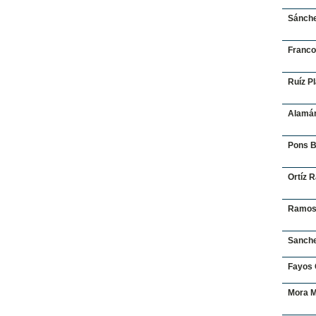
Sánche
Franco
Ruíz Pl
Alamán
Pons B
Ortíz 
Ramos 
Sanche
Fayos 
Mora M