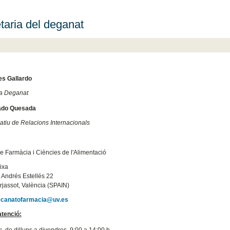
taria del deganat
es Gallardo
ia Deganat
ado Quesada
atiu de Relacions Internacionals
de Farmàcia i Ciències de l'Alimentació
ixa
t Andrés Estellés 22
jassot, València (SPAIN)
ecanatofarmacia@uv.es
atenció:
s:
de dilluns a divendres, 9:00 a 14:00 h.