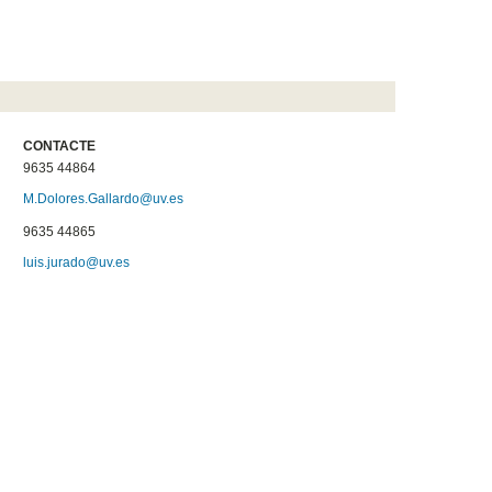
CONTACTE
9635 44864
M.Dolores.Gallardo@uv.es
9635 44865
luis.jurado@uv.es