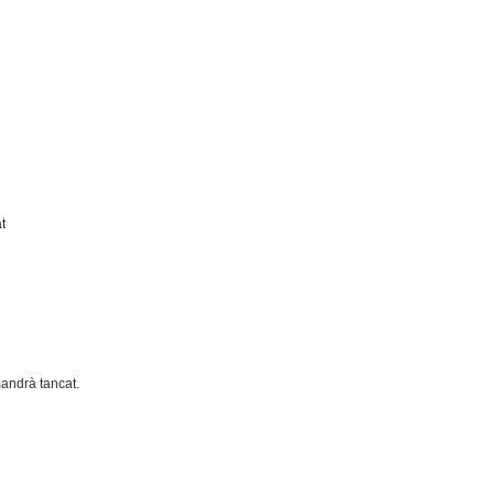
t
mandrà tancat.