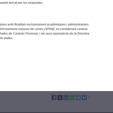
mandrà tancat per les vesprades.
gines amb finalitats exclusivament acadèmiques i administratives.
ls o d'enviaments massius de correu (SPAM), es considerarà contrari
 Dades de Caràcter Personal, i als seus equivalents de la Directiva
 de dades.