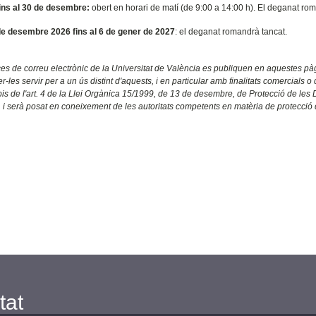
fins al 30 de desembre:
obert en horari de matí (de 9:00 a 14:00 h). El deganat ro
de desembre 2026 fins al 6 de gener de 2027
: el deganat romandrà tancat.
es de correu electrònic de la Universitat de València es publiquen en aquestes pà
fer-les servir per a un ús distint d'aquests, i en particular amb finalitats comercia
ipis de l'art. 4 de la Llei Orgànica 15/1999, de 13 de desembre, de Protecció de les
 i serà posat en coneixement de les autoritats competents en matèria de protecció
tat