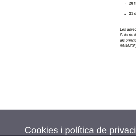
28 
31 
Les adrec
El fet de 
als princ
95/46/CE,
Cookies i política de privaci