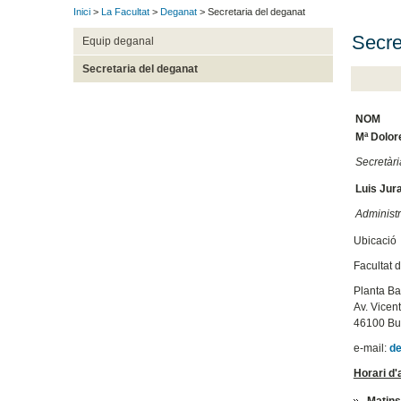
Inici
>
La Facultat
>
Deganat
> Secretaria del deganat
Secre
Equip deganal
Secretaria del deganat
NOM
Mª Dolor
Secretàr
Luis Jur
Administr
Ubicació
Facultat 
Planta Ba
Av. Vicen
46100 Bur
e-mail:
d
Horari d'
Matin