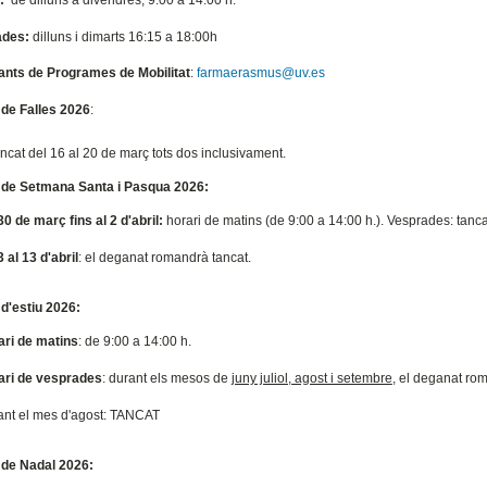
ades:
dilluns i dimarts 16:15 a 18:00h
ants de Programes de Mobilitat
:
farmaerasmus@uv.es
 de Falles 2026
:
ncat del 16 al 20 de març tots dos inclusivament.
 de Setmana Santa i Pasqua 2026:
30 de març fins al 2 d'abril:
horari de matins (de 9:00 a 14:00 h.). Vesprades: tanca
3 al 13 d'abril
: el deganat romandrà tancat.
 d'estiu 2026:
ari de matins
: de 9:00 a 14:00 h.
ari de vesprades
: durant els mesos de
juny juliol, agost i setembre
, el deganat ro
ant el mes d'agost: TANCAT
 de Nadal 2026: