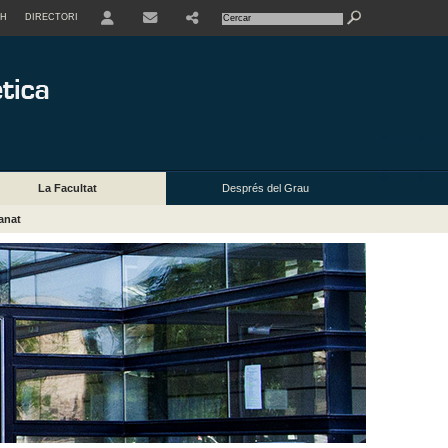
SH
DIRECTORI
USER
La Facultat
Després del Grau
anat