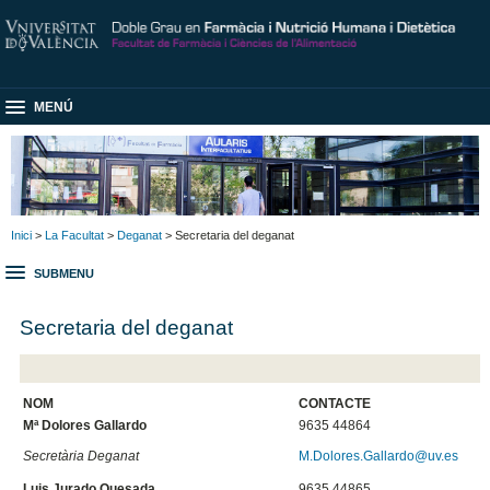
MENÚ
Inici
>
La Facultat
>
Deganat
> Secretaria del deganat
SUBMENU
Secretaria del deganat
NOM
CONTACTE
Mª Dolores Gallardo
9635 44864
Secretària Deganat
M.Dolores.Gallardo@uv.es
Luis Jurado Quesada
9635 44865