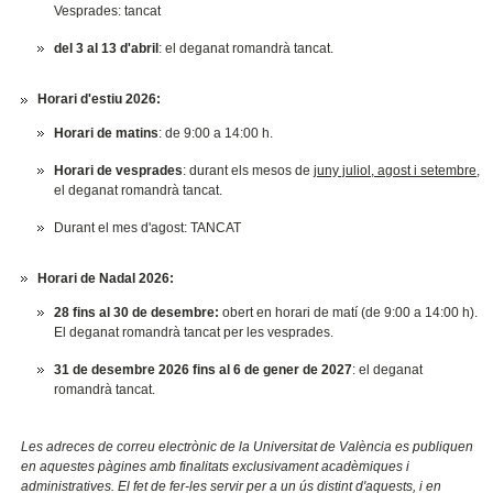
Vesprades: tancat
del 3 al 13 d'abril
: el deganat romandrà tancat.
Horari d'estiu 2026:
Horari de matins
: de 9:00 a 14:00 h.
Horari de vesprades
: durant els mesos de
juny juliol, agost i setembre
,
el deganat romandrà tancat.
Durant el mes d'agost: TANCAT
Horari de Nadal 2026:
28 fins al 30 de desembre:
obert en horari de matí (de 9:00 a 14:00 h).
El deganat romandrà tancat per les vesprades.
31 de desembre 2026 fins al 6 de gener de 2027
: el deganat
romandrà tancat.
Les adreces de correu electrònic de la Universitat de València es publiquen
en aquestes pàgines amb finalitats exclusivament acadèmiques i
administratives. El fet de fer-les servir per a un ús distint d'aquests, i en