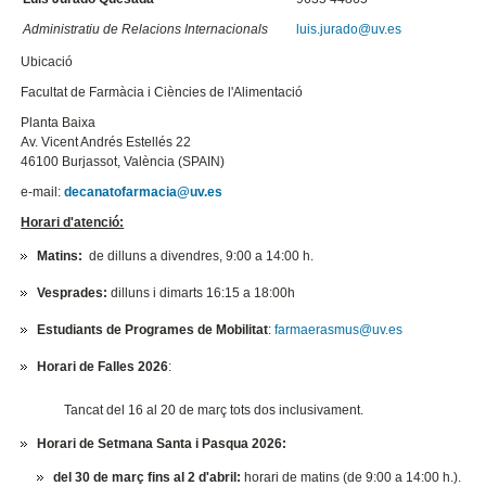
Administratiu de Relacions Internacionals
luis.jurado@uv.es
Ubicació
Facultat de Farmàcia i Ciències de l'Alimentació
Planta Baixa
Av. Vicent Andrés Estellés 22
46100 Burjassot, València (SPAIN)
e-mail:
decanatofarmacia@uv.es
Horari d'atenció:
Matins:
de dilluns a divendres, 9:00 a 14:00 h.
Vesprades:
dilluns i dimarts 16:15 a 18:00h
Estudiants de Programes de Mobilitat
:
farmaerasmus@uv.es
Horari de Falles 2026
:
Tancat del 16 al 20 de març tots dos inclusivament.
Horari de Setmana Santa i Pasqua 2026:
del 30 de març fins al 2 d'abril:
horari de matins (de 9:00 a 14:00 h.).