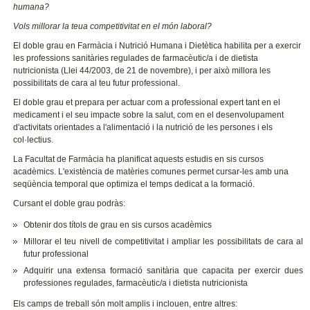
humana?
Vols millorar la teua competitivitat en el món laboral?
El doble grau en Farmàcia i Nutrició Humana i Dietètica habilita per a exercir
les professions sanitàries regulades de farmacèutic/a i de dietista
nutricionista (Llei 44/2003, de 21 de novembre), i per això millora les
possibilitats de cara al teu futur professional.
El doble grau et prepara per actuar com a professional expert tant en el
medicament i el seu impacte sobre la salut, com en el desenvolupament
d'activitats orientades a l'alimentació i la nutrició de les persones i els
col·lectius.
La Facultat de Farmàcia ha planificat aquests estudis en sis cursos
acadèmics. L'existència de matèries comunes permet cursar-les amb una
seqüència temporal que optimiza el temps dedicat a la formació.
Cursant el doble grau podràs:
Obtenir dos títols de grau en sis cursos acadèmics
Millorar el teu nivell de competitivitat i ampliar les possibilitats de cara al
futur professional
Adquirir una extensa formació sanitària que capacita per exercir dues
professiones regulades, farmacèutic/a i dietista nutricionista
Els camps de treball són molt amplis i inclouen, entre altres: