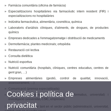
Farmàcia comunitària (oficina de farmàcia)
Especialitzacions hospitalàries via farmacèutic intern resident (FIR) i
especialitzacions no hospitalàries
Indústria farmacèutica, alimentària, cosmètica, química
Laboratoris d'anàlisis clíniques, d'aliments, de drogues, de productes
químics
Empreses dedicades a l'emmagatzematge i distribució de medicaments
Dermofarmàcia; plantes medicinals; ortopèdia
Restauració col·lectiva
Consulta dietètica
Nutrició esportiva
Nutrició comunitària (hospitals, clíniques, centres educatius, centres de
gent gran, …)
Empreses alimentàries (gestió, control de qualitat, innovació,
assessorament, …)
Comunicació (premsa especialitzada)
Cookies i política de
Docència (ensenyament secundari, cicles formatius, universitat) i
investigació (universitat, CSIC, empreses)
privacitat
I tot això es pot realitzar tant en el sector públic (administració, universitat,