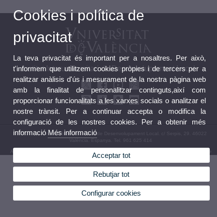
Cookies i política de
privacitat
La teva privacitat és important per a nosaltres. Per això,
t'informem que utilitzem cookies pròpies i de tercers per a
Institut Interuniversitari de Desenvolupament Local
realitzar anàlisis d'ús i mesurament de la nostra pàgina web
amb la finalitat de personalitzar continguts,així com
proporcionar funcionalitats a les xarxes socials o analitzar el
nostre trànsit. Per a continuar accepta o modifica la
configuració de les nostres cookies. Per a obtenir més
informació
Més informació
© 2026 UV. - Institut Interuniversitari de Desenvolupament Local. c/ Serpis, 29. 46022
València. Espanya. Tel. 961 625 414
Avís legal
|
Accessibilitat
|
Política privacitat
|
Cookies
|
Transparència
|
Bústia de contacte
Acceptar tot
Rebutjar tot
Configurar cookies