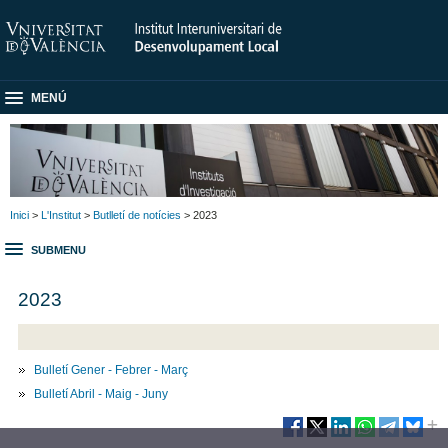
MENÚ
Inici
>
L'Institut
>
Butlletí de notícies
> 2023
SUBMENU
2023
Bulletí Gener - Febrer - Març
Bulletí Abril - Maig - Juny