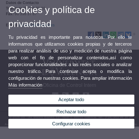
Datos de Contacto
Cookies y política de
Teléfono:
96 398 30 20
Fax:
96 398 37 87
privacidad
E-mail:
Control.Intern@uv.es
Tu privacidad es importante para nosotros. Por ello te
informamos que utilizamos cookies propias y de terceros
para realizar análisis de uso y medición de nuestra página
web con el fin de personalizar contenidos,así como
proporcionar funcionalidades a las redes sociales o analizar
nuestro tráfico. Para continuar acepta o modifica la
configuración de nuestras cookies. Para ampliar información
Más información
Oficina de Control Intern
Aceptar todo
Rechazar todo
© 2026 UV. - Av. Blasco Ibàñez, 13 - Nivel 1. 46010 Valencia. Tel.: (+34) 963 98 30 20
Configurar cookies
Aviso legal
|
Accesibilidad
|
Política privacidad
|
Cookies
|
Transparencia
|
Buzón del Servicio