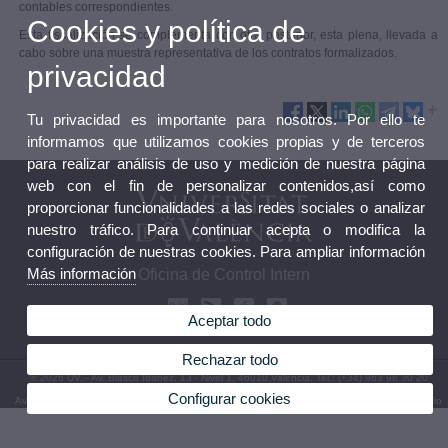
contables correspondientes.
Cookies y política de
Esta fiscalización se complementa con otra posterior, esta plena, llevada a
cabo sobre una muestra representativa de los contratos formalizados.
privacidad
Tu privacidad es importante para nosotros. Por ello te
informamos que utilizamos cookies propias y de terceros
para realizar análisis de uso y medición de nuestra página
web con el fin de personalizar contenidos,así como
proporcionar funcionalidades a las redes sociales o analizar
nuestro tráfico. Para continuar acepta o modifica la
configuración de nuestras cookies. Para ampliar información
Más información
Oficina de Control Intern
Aceptar todo
Rechazar todo
© 2026 UV. - Av. Blasco Ibàñez, 13 - Nivel 1. 46010 Valencia. Tel.: (+34) 963 98 30 20
Configurar cookies
Aviso legal
|
Accesibilidad
|
Política privacidad
|
Cookies
|
Transparencia
|
Buzón del Servicio