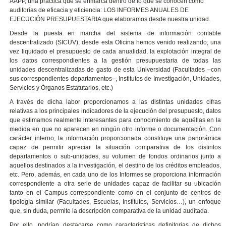
AAPP, una práctica que se enmarca dentro de lo que se conocen como
auditorías de eficacia y eficiencia: LOS INFORMES ANUALES DE
EJECUCIÓN PRESUPUESTARIA que elaboramos desde nuestra unidad.
Desde la puesta en marcha del sistema de información contable
descentralizado (SICUV), desde esta Oficina hemos venido realizando, una
vez liquidado el presupuesto de cada anualidad, la explotación integral de
los datos correspondientes a la gestión presupuestaria de todas las
unidades descentralizadas de gasto de esta Universidad (Facultades –con
sus correspondientes departamentos–, Institutos de Investigación, Unidades,
Servicios y Órganos Estatutarios, etc.)
A través de dicha labor proporcionamos a las distintas unidades cifras
relativas a los principales indicadores de la ejecución del presupuesto, datos
que estimamos realmente interesantes para conocimiento de aquéllas en la
medida en que no aparecen en ningún otro informe o documentación. Con
carácter interno, la información proporcionada constituye una panorámica
capaz de permitir apreciar la situación comparativa de los distintos
departamentos o sub-unidades, su volumen de fondos ordinarios junto a
aquellos destinados a la investigación, el destino de los créditos empleados,
etc. Pero, además, en cada uno de los Informes se proporciona información
correspondiente a otra serie de unidades capaz de facilitar su ubicación
tanto en el Campus correspondiente como en el conjunto de centros de
tipología similar (Facultades, Escuelas, Institutos, Servicios…), un enfoque
que, sin duda, permite la descripción comparativa de la unidad auditada.
Por ello, podrían destacarse como características definitorias de dichos