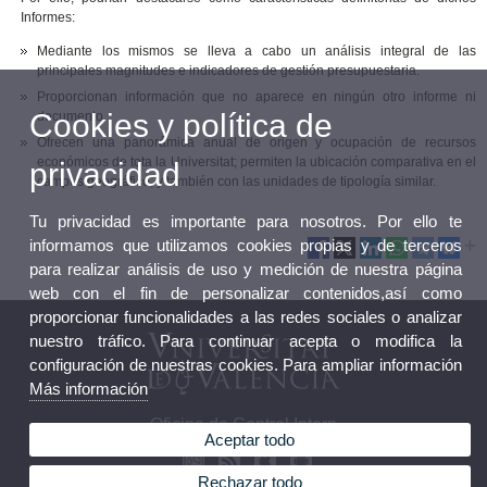
Informes:
Mediante los mismos se lleva a cabo un análisis integral de las
principales magnitudes e indicadores de gestión presupuestaria.
Proporcionan información que no aparece en ningún otro informe ni
Cookies y política de
documento.
Ofrecen una panorámica anual de origen y ocupación de recursos
económicos de tota la Universitat; permiten la ubicación comparativa en el
privacidad
campus geográfico, y también con las unidades de tipología similar.
Tu privacidad es importante para nosotros. Por ello te
informamos que utilizamos cookies propias y de terceros
para realizar análisis de uso y medición de nuestra página
web con el fin de personalizar contenidos,así como
proporcionar funcionalidades a las redes sociales o analizar
nuestro tráfico. Para continuar acepta o modifica la
configuración de nuestras cookies. Para ampliar información
Más información
Oficina de Control Intern
Aceptar todo
Rechazar todo