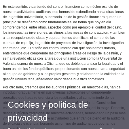
En este sentido, y partiendo del control financiero como núcleo estricto de
nuestras actividades auditoras, nos hemos ido extendiendo hasta otras áreas
de la gestión universitaria, superando las de la gestión financiera que en un
principio se diseñaron como fundamentales, de forma que hoy en día
comprendemos, entre otras, aspectos como por ejemplo el control del gasto,
los ingresos, las inversiones, asistimos a las mesas de contratación, y también
a las recepciones de obras y equipamientos científicos, el control de las
cuentas de caja fija, la gestión de proyectos de investigación, la investigación
contratada, etc. El diseño del control interno con qué nos hemos dotado,
entendemos que comprende las principales áreas de riesgo de la gestión, y
se ha revelado eficaz con la tarea que una institución como la Universitat de
València espera de nuestra Oficina, que es doble: garantizar la legalidad y el
buen uso de los fondos públicos, proporcionando con nuestra tarea seguridad
al equipo de gobierno y a los propios gestores, y colaborar en la calidad de la
gestión universitaria, añadiendo valor desde nuestros cometidos.
Por otro lado, creemos que los auditores públicos, en nuestros días, han de
introducir gradualmente en sus diversas actuaciones un componente
operativo que haga referencia a los resultados y al cumplimiento de los
Cookies y política de
objetivos desde una perspectiva de eficacia y eficiencia. La Constitución
española, con su regulación de la dependencia pública, así lo exige. Por esto,
desde el núcleo tradicional de nuestras actividades, hemos dado un paso más
privacidad
y hemos realizado otro tipo de actividades que entran de pleno en la auditoría
de eficacia y eficiencia, logrando así un tipo de auditoría que podríamos
calificar de integral.