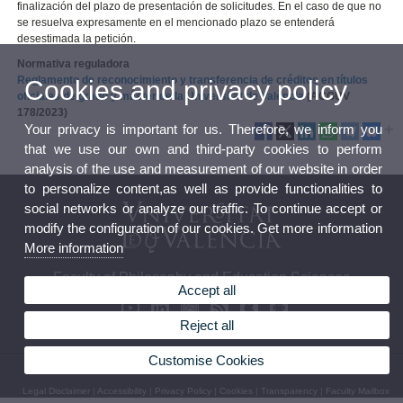
finalización del plazo de presentación de solicitudes. En el caso de que no
se resuelva expresamente en el mencionado plazo se entenderá
desestimada la petición.
Normativa reguladora
Reglamento de reconocimiento y transferencia de créditos en títulos
Cookies and privacy policy
oficiales de grado y máster de la Universitat de València
(ACGUV
178/2023)
Your privacy is important for us. Therefore, we inform you
that we use our own and third-party cookies to perform
analysis of the use and measurement of our website in order
to personalize content,as well as provide functionalities to
social networks or analyze our traffic. To continue accept or
modify the configuration of our cookies. Get more information
More information
Faculty of Philosophy and Education Sciences
Accept all
Reject all
Customise Cookies
© 2026 UV. - Av. Blasco Ibáñez 30, 46010 Valencia. Spain. Phone (+34) 96 386 41 00
Legal Disclaimer
|
Accessibility
|
Privacy Policy
|
Cookies
|
Transparency
|
Faculty Mailbox