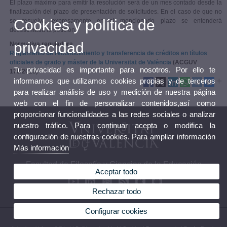
El plazo máximo para emitir la resolución será de un mes contado desde la
finalización del plazo de presentación de solicitudes. En el caso de que no
Cookies y política de
se resuelva expresamente en el mencionado plazo se entenderá
desestimada la petición.
privacidad
Normativa reguladora
Reglamento de reconocimiento y transferencia de créditos en títulos
oficiales de grado y máster de la Universitat de València
(ACGUV
Tu privacidad es importante para nosotros. Por ello te
178/2023)
informamos que utilizamos cookies propias y de terceros
para realizar análisis de uso y medición de nuestra página
web con el fin de personalizar contenidos,así como
proporcionar funcionalidades a las redes sociales o analizar
nuestro tráfico. Para continuar acepta o modifica la
configuración de nuestras cookies. Para ampliar información
Más información
Facultad de Filosofía y Ciencias de la Educación
Aceptar todo
Rechazar todo
Configurar cookies
© 2026 UV. - Av. Blasco Ibáñez 30, 46010 Valencia. España. Tel. (+34) 96 386 41 00