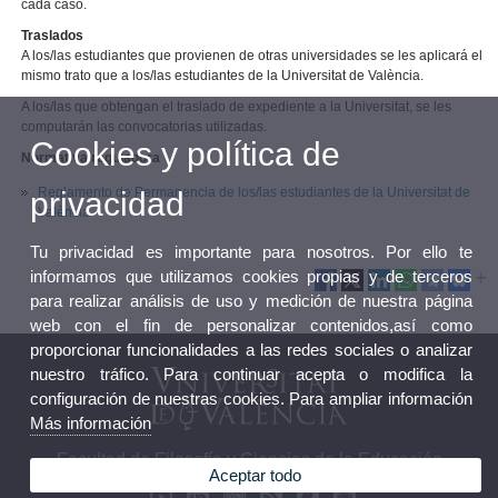
cada caso.
Traslados
A los/las estudiantes que provienen de otras universidades se les aplicará el
mismo trato que a los/las estudiantes de la Universitat de València.
A los/las que obtengan el traslado de expediente a la Universitat, se les
computarán las convocatorias utilizadas.
Cookies y política de
Normativa reguladora
Reglamento de Permanencia de los/las estudiantes de la Universitat de
privacidad
València
Tu privacidad es importante para nosotros. Por ello te
informamos que utilizamos cookies propias y de terceros
para realizar análisis de uso y medición de nuestra página
web con el fin de personalizar contenidos,así como
proporcionar funcionalidades a las redes sociales o analizar
nuestro tráfico. Para continuar acepta o modifica la
configuración de nuestras cookies. Para ampliar información
Más información
Facultad de Filosofía y Ciencias de la Educación
Aceptar todo