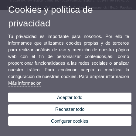
© 2026 UV. - Av. Blasco Ibáñez 30, 46010 Valencia. España. Tel. (+34) 96 386 41 00
Cookies y política de
Aviso legal
|
Accesibilidad
|
Política privacidad
|
Cookies
|
Transparencia
|
Buzón Facultad
privacidad
Tu privacidad es importante para nosotros. Por ello te
informamos que utilizamos cookies propias y de terceros
para realizar análisis de uso y medición de nuestra página
web con el fin de personalizar contenidos,así como
proporcionar funcionalidades a las redes sociales o analizar
nuestro tráfico. Para continuar acepta o modifica la
configuración de nuestras cookies. Para ampliar información
Más información
Aceptar todo
Rechazar todo
Configurar cookies