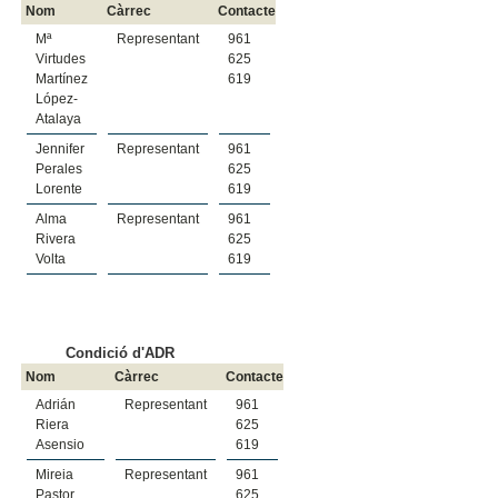
Nom
Càrrec
Contacte
Mª
Representant
961
Virtudes
625
Martínez
619
López-
Atalaya
Jennifer
Representant
961
Perales
625
Lorente
619
Alma
Representant
961
Rivera
625
Volta
619
Condició d'ADR
Nom
Càrrec
Contacte
Adrián
Representant
961
Riera
625
Asensio
619
Mireia
Representant
961
Pastor
625