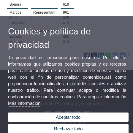
Bonora
619
Marcos
Representant
961
Yuste
625
Caballero
619
Cookies y política de
Yona
Representant
961
Zapata
625
privacidad
Moreno
619
Tu privacidad es importante para nosotros. Por ello te
informamos que utilizamos cookies propias y de terceros
para realizar análisis de uso y medición de nuestra página
web con el fin de personalizar contenidos,así como
proporcionar funcionalidades a las redes sociales o analizar
nuestro tráfico. Para continuar acepta o modifica la
configuración de nuestras cookies. Para ampliar información
Más información
Facultad de Psicología y Logopedia
Aceptar todo
Rechazar todo