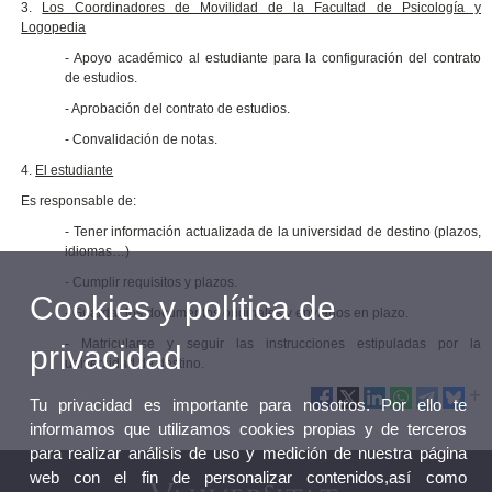
3.
Los Coordinadores de Movilidad de la Facultad de Psicología y
Logopedia
- Apoyo académico al estudiante para la configuración del contrato
de estudios.
- Aprobación del contrato de estudios.
- Convalidación de notas.
4.
El estudiante
Es responsable de:
- Tener información actualizada de la universidad de destino (plazos,
idiomas…)
- Cumplir requisitos y plazos.
Cookies y política de
- Guardar los documentos originales y enviarlos en plazo.
- Matricularse y seguir las instrucciones estipuladas por la
privacidad
universidad de destino.
Tu privacidad es importante para nosotros. Por ello te
informamos que utilizamos cookies propias y de terceros
para realizar análisis de uso y medición de nuestra página
web con el fin de personalizar contenidos,así como