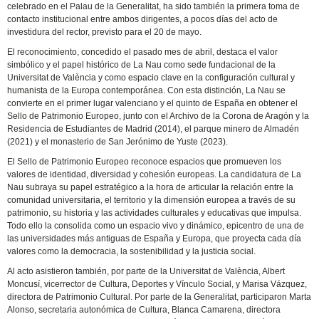
celebrado en el Palau de la Generalitat, ha sido también la primera toma de
contacto institucional entre ambos dirigentes, a pocos días del acto de
investidura del rector, previsto para el 20 de mayo.
El reconocimiento, concedido el pasado mes de abril, destaca el valor
simbólico y el papel histórico de La Nau como sede fundacional de la
Universitat de València y como espacio clave en la configuración cultural y
humanista de la Europa contemporánea. Con esta distinción, La Nau se
convierte en el primer lugar valenciano y el quinto de España en obtener el
Sello de Patrimonio Europeo, junto con el Archivo de la Corona de Aragón y la
Residencia de Estudiantes de Madrid (2014), el parque minero de Almadén
(2021) y el monasterio de San Jerónimo de Yuste (2023).
El Sello de Patrimonio Europeo reconoce espacios que promueven los
valores de identidad, diversidad y cohesión europeas. La candidatura de La
Nau subraya su papel estratégico a la hora de articular la relación entre la
comunidad universitaria, el territorio y la dimensión europea a través de su
patrimonio, su historia y las actividades culturales y educativas que impulsa.
Todo ello la consolida como un espacio vivo y dinámico, epicentro de una de
las universidades más antiguas de España y Europa, que proyecta cada día
valores como la democracia, la sostenibilidad y la justicia social.
Al acto asistieron también, por parte de la Universitat de València, Albert
Moncusí, vicerrector de Cultura, Deportes y Vínculo Social, y Marisa Vázquez,
directora de Patrimonio Cultural. Por parte de la Generalitat, participaron Marta
Alonso, secretaria autonómica de Cultura, Blanca Camarena, directora