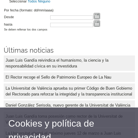
Seleccionar
Todos
Ninguno
Por fecha (formato: dd/mm/aaaa)
Desde
hasta
Se deben rellenar los dos campos
Últimas noticias
Juan Luis Gandía reivindica el humanismo, la ciencia y la
responsabilidad cívica en su investidura
El Rector recoge el Sello de Patrimonio Europeo de La Nau
La Universitat de València aprueba su primer Código de Buen Gobierno
del Rectorado para reforzar la integridad y la transparencia institucional
Daniel González Serisola, nuevo gerente de la Universitat de València
Juan Luis Gandía toma posesión como rector de la Universitat de
Cookies y política de
València
La Universitat elegirá el próximo jueves 12 de marzo a Juan Luis
privacidad