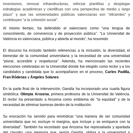
inversiones, renovar infraestructuras, reforzar plantillas y desplegar
estrategias académicas y científicas con una perspectiva de medio y largo
plazo” y que las universidades públicas valencianas son “eficientes” y
contribuyen “a la cohesión social”.
Al mismo tiempo, ha defendido el valenciano como “una lengua de
conocimiento, de convivencia y de proyección pública”. “La Universitat de
València es valenciana, pública y abierta al mundo”, ha resumido.
El discurso ha incluido también referencias a la inclusión, la diversidad, el
bienestar de la comunidad universitaria y la necesidad de una universidad
“plural, accesible y respetuosa”. Además, ha mencionado las recientes
elecciones celebradas en la Universitat donde fue elegido como rector y a los
candidatos y candidata que lo acompañaron en el proceso,
Carles Padilla,
Fran Ródenas
y
Ángeles Solanes
.
En la parte final de la intervención, Gandía ha incorporado una cuarta figura
simbólica:
Olimpia Arozena
, primera profesora de la Universitat de València.
El rector ha presentado a Arozena como emblema de “la equidad” y de la
necesidad de eliminar barreras dentro de la institución.
Su evocación ha servido para reivindicar “una manera de ser comunidad
universitaria que no excluye ni margina, que incluye y se enriquece con la
diversidad”. También ha recordado que Arozena fue represaliada y apartada
del claustro, una memoria que, según Gandía, obliga a la universidad a