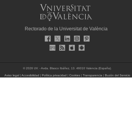
Rectorado de la Universitat de València
© 2026 UV. - Avda. Blasco Ibáñez, 13. 46010 Valencia (España).
Aviso legal
|
Accesibilidad
|
Política privacidad
|
Cookies
|
Transparencia
|
Buzón del Servicio