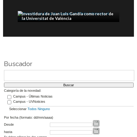
Investidura de Juan Luis Gandía como rector de
la Universitat de València
Buscador
Categoría de la novedad:
Campus - Últimas Noticias
Campus - UVNoticies
Seleccionar
Todos
Ninguno
Por fecha (formato: dd/mm/aaaa)
Desde
hasta
Se deben rellenar los dos campos