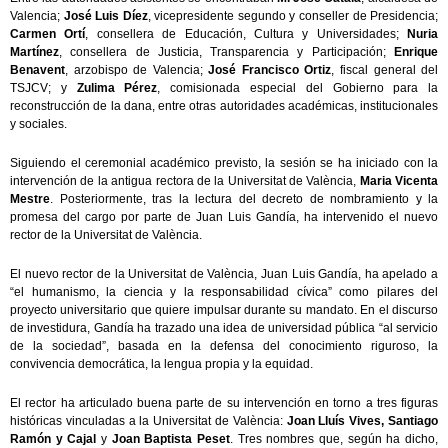
Valencia;
José Luis Díez
, vicepresidente segundo y conseller de Presidencia;
Carmen Ortí
, consellera de Educación, Cultura y Universidades;
Nuria
Martínez
, consellera de Justicia, Transparencia y Participación;
Enrique
Benavent
, arzobispo de Valencia;
José Francisco Ortiz
, fiscal general del
TSJCV; y
Zulima Pérez
, comisionada especial del Gobierno para la
reconstrucción de la dana, entre otras autoridades académicas, institucionales
y sociales.
Siguiendo el ceremonial académico previsto, la sesión se ha iniciado con la
intervención de la antigua rectora de la Universitat de València,
Maria Vicenta
Mestre
. Posteriormente, tras la lectura del decreto de nombramiento y la
promesa del cargo por parte de Juan Luis Gandía, ha intervenido el nuevo
rector de la Universitat de València.
El nuevo rector de la Universitat de València, Juan Luis Gandía, ha apelado a
“el humanismo, la ciencia y la responsabilidad cívica” como pilares del
proyecto universitario que quiere impulsar durante su mandato. En el discurso
de investidura, Gandía ha trazado una idea de universidad pública “al servicio
de la sociedad”, basada en la defensa del conocimiento riguroso, la
convivencia democrática, la lengua propia y la equidad.
El rector ha articulado buena parte de su intervención en torno a tres figuras
históricas vinculadas a la Universitat de València:
Joan Lluís Vives, Santiago
Ramón y Cajal
y
Joan Baptista Peset
. Tres nombres que, según ha dicho,