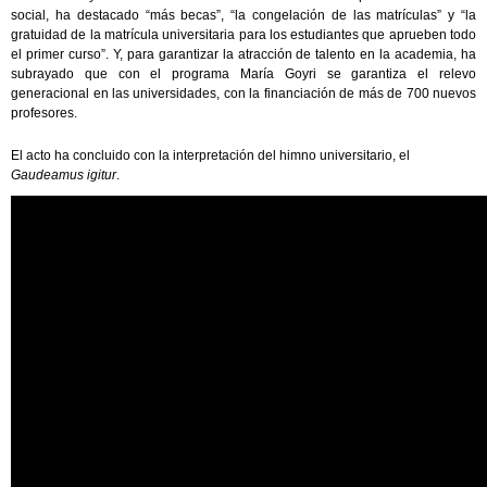
social, ha destacado “más becas”, “la congelación de las matrículas” y “la
gratuidad de la matrícula universitaria para los estudiantes que aprueben todo
el primer curso”. Y, para garantizar la atracción de talento en la academia, ha
subrayado que con el programa María Goyri se garantiza el relevo
generacional en las universidades, con la financiación de más de 700 nuevos
profesores.
El acto ha concluido con la interpretación del himno universitario, el
Gaudeamus igitur
.