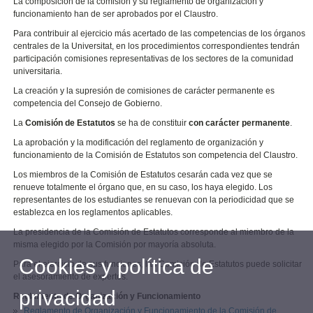
La composición de la comisión y su reglamento de organización y
funcionamiento han de ser aprobados por el Claustro.
Para contribuir al ejercicio más acertado de las competencias de los órganos
centrales de la Universitat, en los procedimientos correspondientes tendrán
participación comisiones representativas de los sectores de la comunidad
universitaria.
La creación y la supresión de comisiones de carácter permanente es
competencia del Consejo de Gobierno.
La
Comisión de Estatutos
se ha de constituir
con carácter permanente
.
La aprobación y la modificación del reglamento de organización y
funcionamiento de la Comisión de Estatutos son competencia del Claustro.
Los miembros de la Comisión de Estatutos cesarán cada vez que se
renueve totalmente el órgano que, en su caso, los haya elegido. Los
representantes de los estudiantes se renuevan con la periodicidad que se
establezca en los reglamentos aplicables.
La presidencia de la Comisión de Estatutos corresponde al miembro de la
misma elegido por la Comisión por mayoría absoluta.
Cookies y política de
Para el ejercicio de sus funciones, las Comisión de Estatutos puede solicitar
el asesoramiento de expertos.
privacidad
Reglamento de Organización y Funcionamiento
Reglamento de Organización y Funcionamiento de la Comisión de