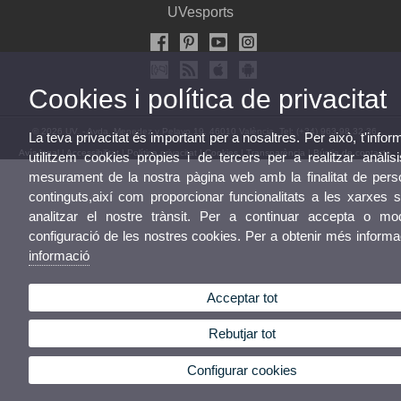
UVesports
Cookies i política de privacitat
© 2026 UV. - Avda. Menedez y Pelayo 19. 46010 València. Tel: (+34) 963 98 32 36
La teva privacitat és important per a nosaltres. Per això, t'inf
Avís legal
|
Accessibilitat
|
Política privacitat
|
Cookies
|
Transparència
|
Bústia de contacte
utilitzem cookies pròpies i de tercers per a realitzar anàlisi
mesurament de la nostra pàgina web amb la finalitat de perso
continguts,així com proporcionar funcionalitats a les xarxes s
analitzar el nostre trànsit. Per a continuar accepta o mod
configuració de les nostres cookies. Per a obtenir més inform
informació
Acceptar tot
Rebutjar tot
Configurar cookies