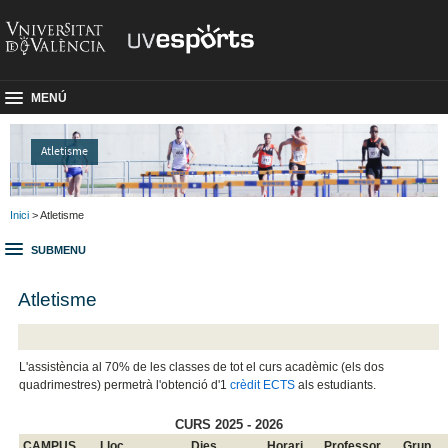
MENÚ
Atletisme
Inici
> Atletisme
SUBMENU
Atletisme
L'assistència al 70% de les classes de tot el curs acadèmic (els dos
quadrimestres) permetrà l'obtenció d'1
crèdit ECTS
als estudiants.
CURS 2025 - 2026
CAMPUS
Lloc
Dies
Horari
Professor
Grup