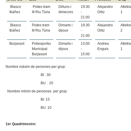
Blasco
Pistes tram
Dilluns i
19:30
Alejandro
Atleti
Ibáñez
III Riu Túria
dimecres
-
Ortiz
1
21:00
Blasco
Pistes tram
Dimarts i
19:30
Alejandro
Atleti
Ibáñez
III Riu Túria
dijous
-
Ortiz
2
21:00
Burjassot
Poliesportiu
Dimarts i
13:00
Andreu
Atleti
Municipal
dijous
-
Enguix
1
Burjassot
15:00
Nombre màxim de persones per grup:
BI : 30
BU : 20
Nombre mínim de persones per grup:
BI: 15
BU: 10
1er Quadrimestre: