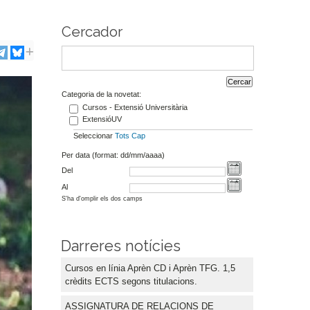
Cercador
Categoria de la novetat:
Cursos - Extensió Universitària
ExtensióUV
Seleccionar
Tots
Cap
Per data (format: dd/mm/aaaa)
Del
Al
S'ha d'omplir els dos camps
Darreres notícies
Cursos en línia Aprèn CD i Aprèn TFG. 1,5
crèdits ECTS segons titulacions.
ASSIGNATURA DE RELACIONS DE