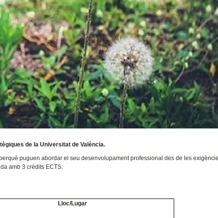
atègiques de la Universitat de València.
G perquè puguen abordar el seu desenvolupament professional des de les exigènci
uda amb 3 crèdits ECTS.
Lloc/Lugar