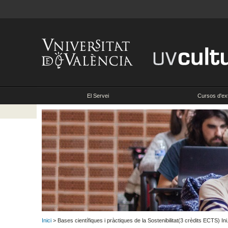
El Servei
Cursos d'ex
Inici
> Bases científiques i pràctiques de la Sostenibilitat(3 crèdits ECTS) In