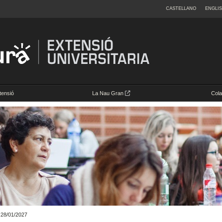
CASTELLANO
ENGLI
tensió
La Nau Gran
Cola
i.28/01/2027