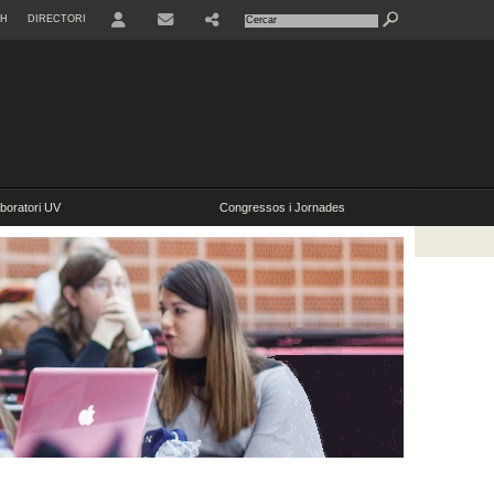
SH
DIRECTORI
USER
boratori UV
Congressos i Jornades