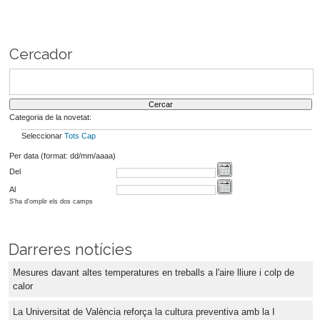
Cercador
Categoria de la novetat:
Seleccionar
Tots
Cap
Per data (format: dd/mm/aaaa)
Del
Al
S'ha d'omplir els dos camps
Darreres notícies
Mesures davant altes temperatures en treballs a l'aire lliure i colp de
calor
La Universitat de València reforça la cultura preventiva amb la I