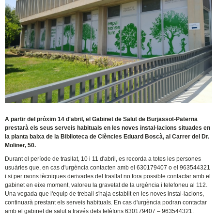
A partir del pròxim 14 d'abril, el Gabinet de Salut de Burjassot-Paterna
prestarà els seus serveis habituals en les noves instal·lacions situades en
la planta baixa de la Biblioteca de Ciències Eduard Boscà, al Carrer del Dr.
Moliner, 50.
Durant el període de trasllat, 10 i 11 d'abril, es recorda a totes les persones
usuàries que, en cas d'urgència contacten amb el 630179407 o el 963544321
i si per raons tècniques derivades del trasllat no fora possible contactar amb el
gabinet en eixe moment, valoreu la gravetat de la urgència i telefoneu al 112.
Una vegada que l'equip de treball s'haja establit en les noves instal·lacions,
continuarà prestant els serveis habituals. En cas d'urgència podran contactar
amb el gabinet de salut a través dels telèfons 630179407 – 963544321.