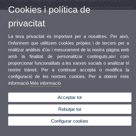
© 2026 UV. - Av. Blasco Ibañez, 13. 46010 València. Telèfon: (+34) 96 386 41 00
Cookies i política de
Avís legal
|
Accessibilitat
|
Política privacitat
|
Cookies
|
Transparència
|
Bústia de contacte
privacitat
La teva privacitat és important per a nosaltres. Per això,
t'informem que utilitzem cookies pròpies i de tercers per a
realitzar anàlisis d'ús i mesurament de la nostra pàgina web
amb la finalitat de personalitzar continguts,així com
proporcionar funcionalitats a les xarxes socials o analitzar el
nostre trànsit. Per a continuar accepta o modifica la
configuració de les nostres cookies. Per a obtenir més
informació
Més informació
Acceptar tot
Rebutjar tot
Configurar cookies