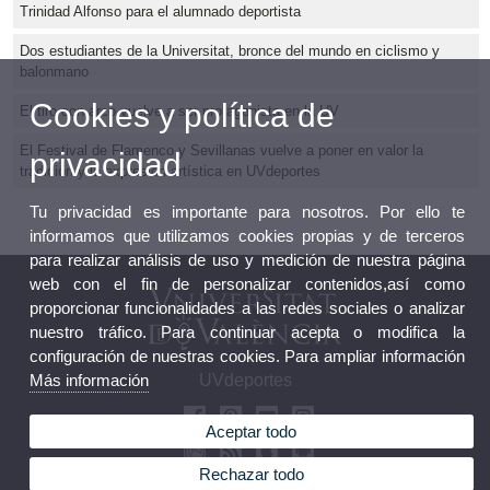
Trinidad Alfonso para el alumnado deportista
Dos estudiantes de la Universitat, bronce del mundo en ciclismo y
balonmano
Cookies y política de
El tiro con arco vuelve a ser protagonista en la UV
El Festival de Flamenco y Sevillanas vuelve a poner en valor la
privacidad
tradición y la expresión artística en UVdeportes
Tu privacidad es importante para nosotros. Por ello te
informamos que utilizamos cookies propias y de terceros
para realizar análisis de uso y medición de nuestra página
web con el fin de personalizar contenidos,así como
proporcionar funcionalidades a las redes sociales o analizar
nuestro tráfico. Para continuar acepta o modifica la
configuración de nuestras cookies. Para ampliar información
UVdeportes
Más información
Aceptar todo
Rechazar todo