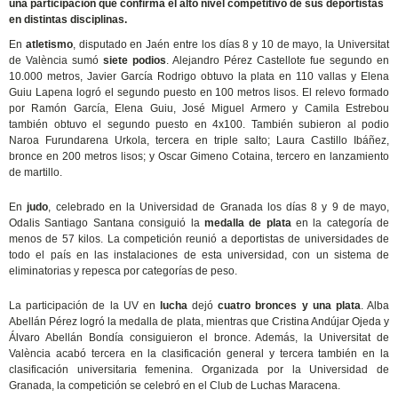
una participación que confirma el alto nivel competitivo de sus deportistas
en distintas disciplinas.
En
atletismo
, disputado en Jaén entre los días 8 y 10 de mayo, la Universitat
de València sumó
siete podios
. Alejandro Pérez Castellote fue segundo en
10.000 metros, Javier García Rodrigo obtuvo la plata en 110 vallas y Elena
Guiu Lapena logró el segundo puesto en 100 metros lisos. El relevo formado
por Ramón García, Elena Guiu, José Miguel Armero y Camila Estrebou
también obtuvo el segundo puesto en 4x100. También subieron al podio
Naroa Furundarena Urkola, tercera en triple salto; Laura Castillo Ibáñez,
bronce en 200 metros lisos; y Oscar Gimeno Cotaina, tercero en lanzamiento
de martillo.
En
judo
, celebrado en la Universidad de Granada los días 8 y 9 de mayo,
Odalis Santiago Santana consiguió la
medalla de plata
en la categoría de
menos de 57 kilos. La competición reunió a deportistas de universidades de
todo el país en las instalaciones de esta universidad, con un sistema de
eliminatorias y repesca por categorías de peso.
La participación de la UV en
lucha
dejó
cuatro bronces
y una plata
. Alba
Abellán Pérez logró la medalla de plata, mientras que Cristina Andújar Ojeda y
Álvaro Abellán Bondía consiguieron el bronce. Además, la Universitat de
València acabó tercera en la clasificación general y tercera también en la
clasificación universitaria femenina. O
rganizada por la Universidad de
Granada, la competición se celebró en el Club de Luchas Maracena.