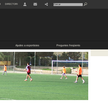
H
DIRECTORI
USER
SHARE
CONTACTE
Ajudes a esportistes
Preguntes freqüents