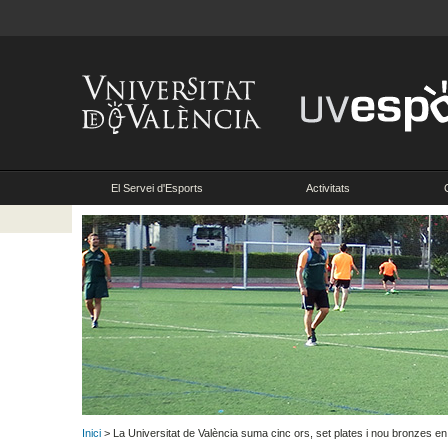
El Servei d'Esports
Activitats
Inici
> La Universitat de València suma cinc ors, set plates i nou bronzes en 