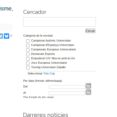
tisme,
Cercador
Categoria de la novetat:
Campionat Autòmic Universitari
Campionat d'Espanya Universitari
Campionats Europeus Universitaris
Destacats Esports
Empodera't UV: Mou-te amb la Uni
Jocs Europeus Universitaris
Torneig Universitari Zabalki
Seleccionar
Tots
Cap
Per data (format: dd/mm/aaaa)
Del
Al
S'ha d'omplir els dos camps
Darreres notícies