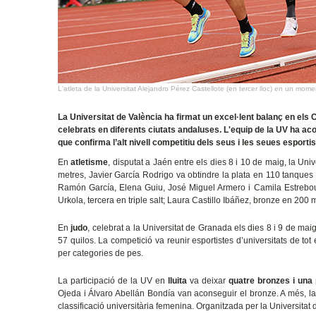
L'atleta de la Universitat Alejandro Pérez Castellote (en tercer lloc) en un mo
La Universitat de València ha firmat un excel·lent balanç en els 
celebrats en diferents ciutats andaluses. L'equip de la UV ha ac
que confirma l’alt nivell competitiu dels seus i les seues esportis
En
atletisme
, disputat a Jaén entre els dies 8 i 10 de maig, la Un
metres, Javier García Rodrigo va obtindre la plata en 110 tanques 
Ramón García, Elena Guiu, José Miguel Armero i Camila Estrebou
Urkola, tercera en triple salt; Laura Castillo Ibáñez, bronze en 200 
En
judo
, celebrat a la Universitat de Granada els dies 8 i 9 de m
57 quilos. La competició va reunir esportistes d’universitats de tot
per categories de pes.
La participació de la UV en
lluita
va deixar
quatre bronzes i una 
Ojeda i Álvaro Abellán Bondía van aconseguir el bronze. A més, la 
classificació universitària femenina. O
rganitzada per la Universitat