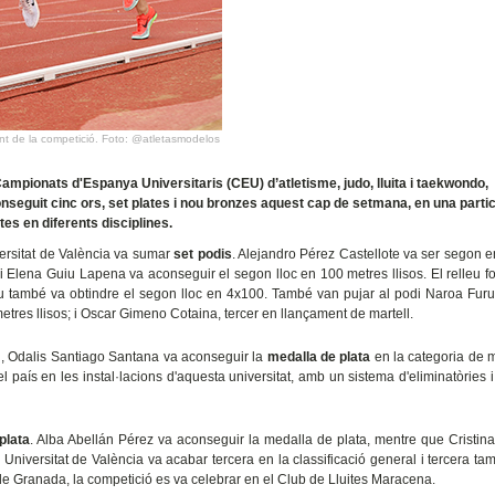
ment de la competició. Foto: @atletasmodelos
Campionats d'Espanya Universitaris (CEU) d’atletisme, judo, lluita i taekwondo,
onseguit cinc ors, set plates i nou bronzes aquest cap de setmana, en una parti
tes en diferents disciplines.
iversitat de València va sumar
set podis
. Alejandro Pérez Castellote va ser segon 
i Elena Guiu Lapena va aconseguir el segon lloc en 100 metres llisos. El relleu f
 també va obtindre el segon lloc en 4x100. També van pujar al podi Naroa Fur
metres llisos; i Oscar Gimeno Cotaina, tercer en llançament de martell.
aig, Odalis Santiago Santana va aconseguir la
medalla de plata
en la categoria de 
 el país en les instal·lacions d'aquesta universitat, amb un sistema d'eliminatòries 
plata
. Alba Abellán Pérez va aconseguir la medalla de plata, mentre que Cristin
Universitat de València va acabar tercera en la classificació general i tercera ta
 de Granada, la competició es va celebrar en el Club de Lluites Maracena.