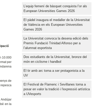
L’equip femení de bàsquet conquista l’or als
European Universities Games 2026
El pàdel inaugura el medaller de la Universitat
de València en els European Universities
Games 2026
La Universitat convoca la desena edició dels
Premis Fundació Trinidad Alfonso per a
cipació
l’alumnat esportista
Dos estudiants de la Universitat, bronze del
en 10.000
món en ciclisme i handbol
ormat per
undarena
El tir amb arc torna a ser protagonista a la
UV
menys de
El Festival de Flamenc i Sevillanes torna a
i repesca
posar en valor la tradició i l'expressió artística
a UVesports
a Andújar
mbé en la