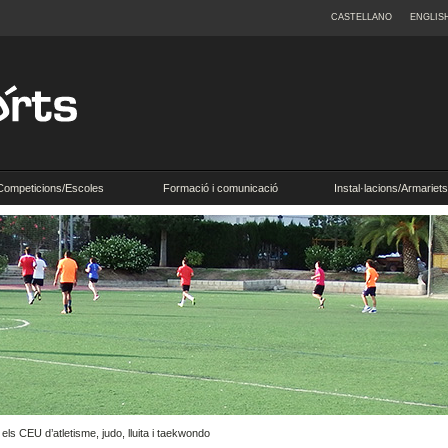
CASTELLANO
ENGLIS
Competicions/Escoles
Formació i comunicació
Instal·lacions/Armariets
els CEU d’atletisme, judo, lluita i taekwondo