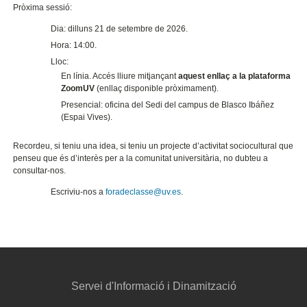
Pròxima sessió:
Dia: dilluns 21 de setembre de 2026.
Hora: 14:00.
Lloc:
En línia. Accés lliure mitjançant
aquest enllaç a la plataforma
ZoomUV
(enllaç disponible pròximament).
Presencial: oficina del Sedi del campus de Blasco Ibáñez
(Espai Vives).
Recordeu, si teniu una idea, si teniu un projecte d’activitat sociocultural que
penseu que és d’interès per a la comunitat universitària, no dubteu a
consultar-nos.
Escriviu-nos a
foradeclasse@uv.es
.
Servei d'Informació i Dinamització