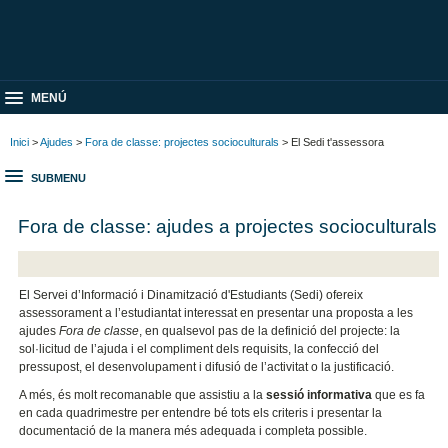
MENÚ
Inici
>
Ajudes
>
Fora de classe: projectes socioculturals
> El Sedi t'assessora
SUBMENU
Fora de classe: ajudes a projectes socioculturals
El Servei d’Informació i Dinamització d'Estudiants (Sedi) ofereix
assessorament a l’estudiantat interessat en presentar una proposta a les
ajudes
Fora de classe
, en qualsevol pas de la definició del projecte: la
sol·licitud de l’ajuda i el compliment dels requisits, la confecció del
pressupost, el desenvolupament i difusió de l’activitat o la justificació.
A més, és molt recomanable que assistiu a la
sessió informativa
que es fa
en cada quadrimestre per entendre bé tots els criteris i presentar la
documentació de la manera més adequada i completa possible.