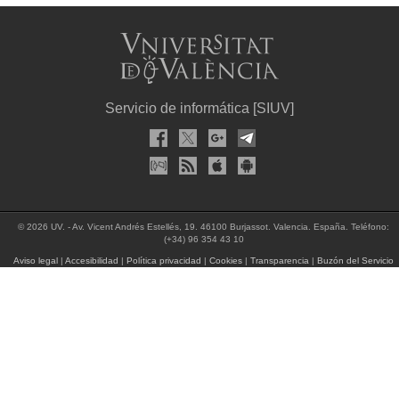
Servicio de informática [SIUV]
© 2026 UV. - Av. Vicent Andrés Estellés, 19. 46100 Burjassot. Valencia. España. Teléfono:
(+34) 96 354 43 10
Aviso legal
|
Accesibilidad
|
Política privacidad
|
Cookies
|
Transparencia
|
Buzón del Servicio