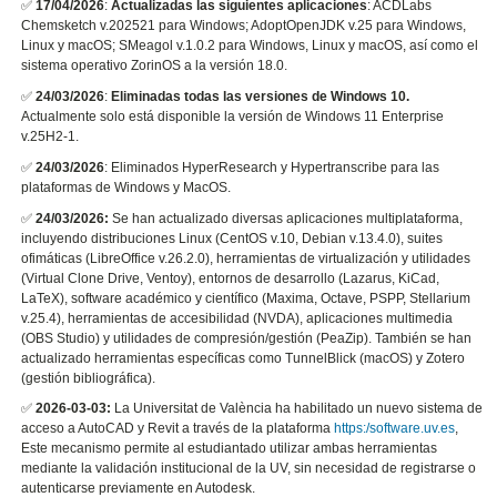
✅
17/04/2026
:
Actualizadas las siguientes aplicaciones
: ACDLabs
Chemsketch v.202521 para Windows; AdoptOpenJDK v.25 para Windows,
Linux y macOS; SMeagol v.1.0.2 para Windows, Linux y macOS, así como el
sistema operativo ZorinOS a la versión 18.0.
✅
24/03/2026
:
Eliminadas todas las versiones de Windows 10.
Actualmente solo está disponible la versión de Windows 11 Enterprise
v.25H2-1.
✅
24/03/2026
: Eliminados HyperResearch y Hypertranscribe para las
plataformas de Windows y MacOS.
✅
24/03/2026:
Se han actualizado diversas aplicaciones multiplataforma,
incluyendo distribuciones Linux (CentOS v.10, Debian v.13.4.0), suites
ofimáticas (LibreOffice v.26.2.0), herramientas de virtualización y utilidades
(Virtual Clone Drive, Ventoy), entornos de desarrollo (Lazarus, KiCad,
LaTeX), software académico y científico (Maxima, Octave, PSPP, Stellarium
v.25.4), herramientas de accesibilidad (NVDA), aplicaciones multimedia
(OBS Studio) y utilidades de compresión/gestión (PeaZip). También se han
actualizado herramientas específicas como TunnelBlick (macOS) y Zotero
(gestión bibliográfica).
✅
2026-03-03:
La Universitat de València ha habilitado un nuevo sistema de
acceso a AutoCAD y Revit a través de la plataforma
https:/software.uv.es
,
Este mecanismo permite al estudiantado utilizar ambas herramientas
mediante la validación institucional de la UV, sin necesidad de registrarse o
autenticarse previamente en Autodesk.