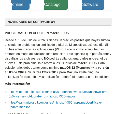
online
Catálogo
Software
NOVEDADES DE SOFTWARE UV
PROBLEMAS CON OFFICE EN macOS + iOS
Desde el 13 de julio de 2026, si tienes un Mac, es posible que hayas sufrido
el siguiente problema: un certificado digital de Microsoft caducó ese día. Si
no has actualizado las aplicaciones (Word, Excel y PowerPoint), habrán
entrado en modo de funcionalidad reducida. Esto significa que podrás abrir y
visualizar los archivos, pero
NO
podrás editarlos, guardarlos ni crear otros
nuevos. Este problema solo afecta a los usuarios de
macOS
e
iOS
. Para
solucionarlo, debes tener como mínimo
macOS 12 (Monterey)
y la
versión
16.83 de Office
. Si utilizas
Office 2019 para Mac
, no existe ninguna
actualización disponible y la aplicación quedará bloqueada para la edición.
Más información:
https://support.microsoft.com/en-us/support/known-issues/unknown-error-
0x0-license-not-found-error-microsoft365-macos
https://learn.microsoft.com/es-es/microsoft-365-apps/mac/certificate-
update-mac-ios