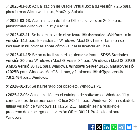
✅
2026-03-03:
Actualización de Oracle VirtualBox a su versión 7.2.6 para
plataformas Windows, Linux, MacOs y Solaris.
✅
2026-03-03:
Actualizacion de Libre Office a su versión 26.2.0 para
plataformas Windows Linux y MacOs.
✅
2026-02-11
: Se ha actualizado el software
Mathematica -Wolfram
- a la
versión 14.3
para los sistemas Windows, MacOS y Linux. También se
incluyen instrucciones sobre cómo validar la licencia en línea.
✅
2026-01-15:
Se ha actualizado el siguiente software:
SPSS Statistics
versión 30
para Windows i MacOS, versió 31 para Windows i MacOS,
SPSS
AMOS versió 30 i 31
para Windows,
Windows Server 2025, Matlab versió
r2025B
para Windows MacOS i Linux, y finalmente
MathType versió
7.9.1.454
para Windows.
❌
2026-01-15
: Se ha retirado por obsoleto, Windows PE.
ℹ️ 2025-12-03:
Actualitzación en el catálogo de software de Windows 11 y
correcciones de errores con el Office 2021LT para Windows. Se ha subido la
última versión de Windows 11, la 25H2.1. También se ha resuleto el
problema de descarga de la versión Office 30121 Professional para
Windows.