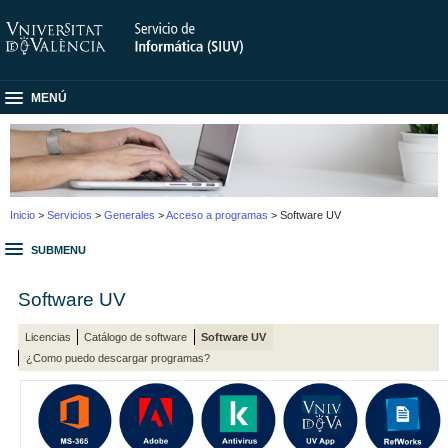
MENÚ
Inicio
>
Servicios
>
Generales
>
Acceso a programas
> Software UV
SUBMENU
Software UV
Licencias
Catálogo de software
Software UV
¿Como puedo descargar programas?