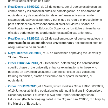
universitarias oficiales de Grado.
Real Decreto 889/2022
, de 18 de octubre, por el que se establecen las
condiciones y los procedimientos de homologación, de declaración de
equivalencia y de convalidación de enseñanzas universitarias de
sistemas educativos extranjeros y por el que se regula el procedimiento
para establecer la correspondencia al nivel del Marco Español de
Cualificaciones para la Educación Superior de los títulos universitarios
oficiales pertenecientes a ordenaciones académicas anteriores.
Real Decreto 822/2021
, de 28 de septiembre, por el que se establece la
organización de las enseñanzas universitarias
y del procedimiento de
aseguramiento de su calidad.
Royal Decree1791/2010
, of 30 de December, approving the University
Student Statute.
Order EDU/3242/2010
, of 9 December, determining the content of the
specific phase of the university entrance examinations for those who
possess an advanced vocational training certificate as a vocational
training technician, plastic arts technician or sports technician, or
equivalent.
Order EDU/520/2011
, of 7 March, which modifies Order EDU/1603/2009,
of 10 June, establishing equivalencies with qualifications in Compulsory
Secondary School Education (ESO) and Upper Secondary School
Education (Bachillerato) regulated in the Organic Law 2/2006, of 3 May, by
the Ministry of Education.