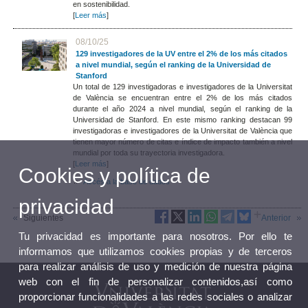
en sostenibilidad.
[
Leer más
]
08/10/25
129 investigadores de la UV entre el 2% de los más citados
a nivel mundial, según el ranking de la Universidad de
Stanford
Un total de 129 investigadoras e investigadores de la Universitat
de València se encuentran entre el 2% de los más citados
durante el año 2024 a nivel mundial, según el ranking de la
Universidad de Stanford. En este mismo ranking destacan 99
investigadoras e investigadores de la Universitat de València que
tienen mayor número de citas e índice de impacto también a nivel
mundial por toda su trayectoria investigadora.
[
Leer más
]
Cookies y política de
Accés a la base de dades
privacidad
Siguientes
Anterior
Tu privacidad es importante para nosotros. Por ello te
informamos que utilizamos cookies propias y de terceros
para realizar análisis de uso y medición de nuestra página
web con el fin de personalizar contenidos,así como
proporcionar funcionalidades a las redes sociales o analizar