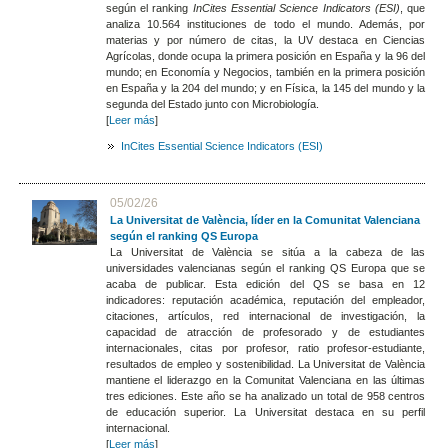
según el ranking
InCites Essential Science Indicators (ESI)
, que
analiza 10.564 instituciones de todo el mundo. Además, por
materias y por número de citas, la UV destaca en Ciencias
Agrícolas, donde ocupa la primera posición en España y la 96 del
mundo; en Economía y Negocios, también en la primera posición
en España y la 204 del mundo; y en Física, la 145 del mundo y la
segunda del Estado junto con Microbiología.
[
Leer más
]
InCites Essential Science Indicators (ESI)
05/02/26
La Universitat de València, líder en la Comunitat Valenciana
según el ranking QS Europa
La Universitat de València se sitúa a la cabeza de las
universidades valencianas según el ranking QS Europa que se
acaba de publicar. Esta edición del QS se basa en 12
indicadores: reputación académica, reputación del empleador,
citaciones, artículos, red internacional de investigación, la
capacidad de atracción de profesorado y de estudiantes
internacionales, citas por profesor, ratio profesor-estudiante,
resultados de empleo y sostenibilidad. La Universitat de València
mantiene el liderazgo en la Comunitat Valenciana en las últimas
tres ediciones. Este año se ha analizado un total de 958 centros
de educación superior. La Universitat destaca en su perfil
internacional.
[
Leer más
]