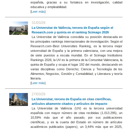
española, gracias a su fortaleza en investigación, calidad
educativa y empleabilidad.
[
Leer más
]
31/03/26
La Universitat de València, tercera de España según el
Research.com y quinta en el ranking Scimago 2026
La Universitat de València consolida su posición destacada en
los principales rankings internacionales de investigación. Según el
Research.com–Best Universities Ranking, es la tercera mejor
universidad de España y la primera valenciana, con una mejora
de siete puestos a escala mundial. En el Scimago Institutions
Rankings 2026, la UV es la primera de la Comunitat Valenciana, la
quinta de España y ocupa el lugar 192 del mundo, destacando en
varias disciplinas como Derecho; Ciencia y Tecnología de los
Alimentos; Negocios, Gestión y Contabilidad; y Literatura y teoría
literaria.
[
Leer más
]
27/03/26
La Universitat, tercera de España en citas científicas,
artículos altamente citados y artículos de impacto
La Universitat de València (UV) es la tercera universidad
española con mayor número de citas recibidas (1.013.295), un
10,59% más que el año pasado, por sus publicaciones
científicas, y es la cuarta del Estado en número de artículos
académicos publicados (papers), un 3,44% más que en 2025,