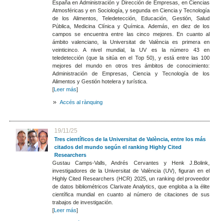
España en Administración y Dirección de Empresas, en Ciencias
Atmosféricas y en Sociología, y segunda en Ciencia y Tecnología
de los Alimentos, Teledetección, Educación, Gestión, Salud
Pública, Medicina Clínica y Química. Además, en diez de los
campos se encuentra entre las cinco mejores. En cuanto al
ámbito valenciano, la Universitat de València es primera en
veinticinco. A nivel mundial, la UV es la número 43 en
teledetección (que la sitúa en el Top 50), y está entre las 100
mejores del mundo en otros tres ámbitos de conocimiento:
Administración de Empresas, Ciencia y Tecnología de los
Alimentos y Gestión hotelera y turística.
[
Leer más
]
Accés al rànquing
19/11/25
Tres científicos de la Universitat de València, entre los más
citados del mundo según el ranking Highly Cited
Researchers
Gustau Camps-Valls, Andrés Cervantes y Henk J.Bolink,
investigadores de la Universitat de València (UV), figuran en el
Highly Cited Researchers (HCR) 2025, un ranking del proveedor
de datos bibliométricos Clarivate Analytics, que engloba a la élite
científica mundial en cuanto al número de citaciones de sus
trabajos de investigación.
[
Leer más
]