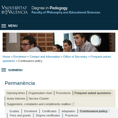
MENU
Home
>
Enrolment
>
Contact and Information
>
Office of Secretary
>
Frequent asked
questions
> Continuance policy
SUBMENU
Permanència
Opening times
Organisation chart
Procedures
Frequent asked questions
Actes internes
Service Charter
Suggestions, complaints and compliments mailbox
Grades
Enrolment
Certificates
Adaptation
Continuance policy
Fees and grants
Degree certificates
Practicum