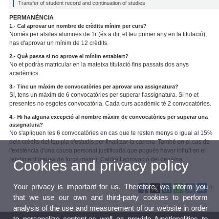
Transfer of student record and continuation of studies
PERMANÈNCIA
1.- Cal aprovar un nombre de crèdits mínim per curs?
Només per als/les alumnes de 1r (és a dir, el teu primer any en la titulació),
has d'aprovar un mínim de 12 crèdits.
2.- Què passa si no aprove el mínim establert?
No et podràs matricular en la mateixa titulació fins passats dos anys
acadèmics.
3.- Tinc un màxim de convocatòries per aprovar una assignatura?
Sí, tens un màxim de 6 convocatòries per superar l'assignatura. Si no et
presentes no esgotes convocatòria. Cada curs acadèmic té 2 convocatòries.
4.- Hi ha alguna excepció al nombre màxim de convocatòries per superar una
assignatura?
No s'apliquen les 6 convocatòries en cas que te resten menys o igual al 15%
dels crèdits del teu pla d'estudis per finalitzar la carrera. També en el cas de
l'existència d'una causa personal justificada que pogués haver influït en el
rendiment (causa de força major). Caldrà l’aprovació del degà/na.
Cookies and privacy policy
Your privacy is important for us. Therefore, we inform you
that we use our own and third-party cookies to perform
analysis of the use and measurement of our website in order
to personalize content,as well as provide functionalities to