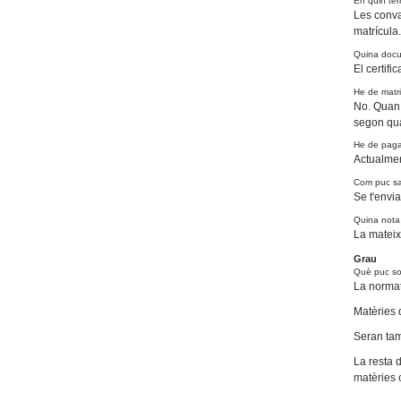
En quin ter
Les conva
matrícula.
Quina docu
El certifi
He de matri
No. Quan 
segon qua
He de paga
Actualmen
Com puc sa
Se t'envia
Quina nota 
La mateix
Grau
Què puc so
La normat
Matèries 
Seran tam
La resta 
matèries c