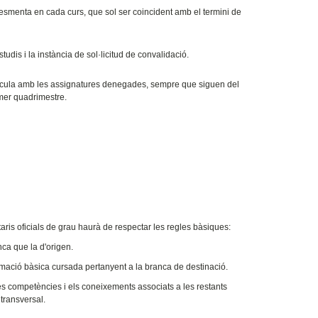
s'esmenta en cada curs, que sol ser coincident amb el termini de
tudis i la instància de sol·licitud de convalidació.
atrícula amb les assignatures denegades, sempre que siguen del
imer quadrimestre.
ris oficials de grau haurà de respectar les regles bàsiques:
ca que la d'origen.
rmació bàsica cursada pertanyent a la branca de destinació.
les competències i els coneixements associats a les restants
 transversal.