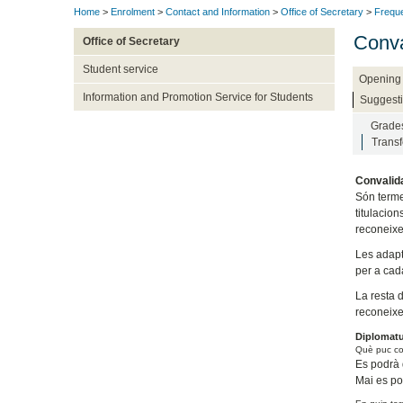
Home
>
Enrolment
>
Contact and Information
>
Office of Secretary
>
Freque
Conva
Office of Secretary
Student service
Opening 
Information and Promotion Service for Students
Suggesti
Grade
Transf
Convalid
Són terme
titulacion
reconeixe
Les adapt
per a cada
La resta 
reconeixe
Diplomatur
Què puc co
Es podrà 
Mai es po