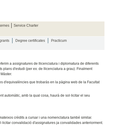
ternes
Service Charter
grants
Degree certificates
Practicum
erim a assignatures de llicenciatura i diplomatura de diferents
s plans d'estudi (per ex. de llicenciatura a grau). Finalment
 Màster.
les d'equivalències que trobaràs en la pàgina web de la Facultat
 automàtic, amb la qual cosa, haurà de sol·licitar el seu
ateixos crèdits a cursar i una nomenclatura també similar.
·licitar convalidació d'assignatures ja convalidades anteriorment.