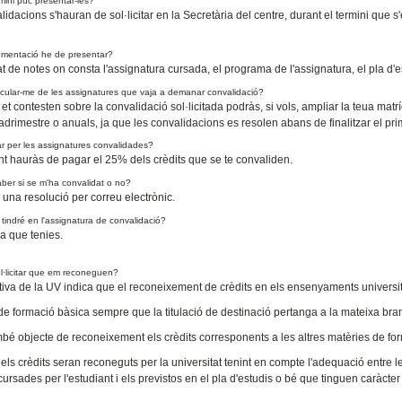
mini puc presentar-les?
lidacions s'hauran de sol·licitar en la Secretària del centre, durant el termini que 
mentació he de presentar?
cat de notes on consta l'assignatura cursada, el programa de l'assignatura, el pla d'es
cular-me de les assignatures que vaja a demanar convalidació?
et contesten sobre la convalidació sol·licitada podràs, si vols, ampliar la teua m
drimestre o anuals, ja que les convalidacions es resolen abans de finalitzar el pr
r per les assignatures convalidades?
t hauràs de pagar el 25% dels crèdits que se te convaliden.
ber si se m'ha convalidat o no?
 una resolució per correu electrònic.
tindré en l'assignatura de convalidació?
a que tenies.
l·licitar que em reconeguen?
iva de la UV indica que el reconeixement de crèdits en els ensenyaments universita
de formació bàsica sempre que la titulació de destinació pertanga a la mateixa bran
bé objecte de reconeixement els crèdits corresponents a les altres matèries de fo
dels crèdits seran reconeguts per la universitat tenint en compte l'adequació entre 
ursades per l'estudiant i els previstos en el pla d'estudis o bé que tinguen caràcter