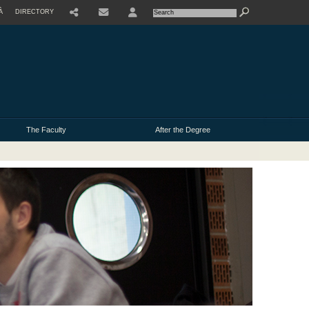
À
DIRECTORY
USER
The Faculty
After the Degree