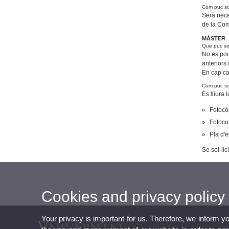
Com puc sol
Serà neces
de la Com
MÀSTER
Que puc so
No es pod
anteriors
En cap ca
Com puc sol
Es lliura 
Fotocò
Fotoco
Pla d'e
Se sol·lic
Cookies and privacy policy
Your privacy is important for us. Therefore, we inform y