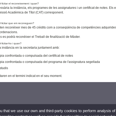
·licitar el reconeixement i quan?
sària la instància, els programes de les assignatures i un certificat de notes. Els 
issió Acadèmica de Títol (CAT) corresponent.
l·licitar que em reconeguen?
en reconèixer mes de 45 crèdits com a conseqüència de competències adquirides 
 ordenacions.
s es podrà reconèixer el Treball de finalització de Màster.
·licitar-ho i quan?
la instància en la secretaria juntament amb:
pia confrontada o compulsada del certificat de notes
pia confrontada o compulsada del programa de l'assignatura segellada
studis
itaren en el termini indicat en el seu moment.
ou that we use our own and third-party cookies to perform analysis of