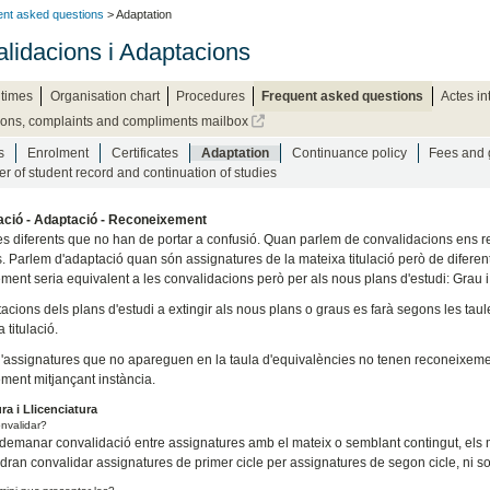
nt asked questions
> Adaptation
lidacions i Adaptacions
times
Organisation chart
Procedures
Frequent asked questions
Actes in
ons, complaints and compliments mailbox
s
Enrolment
Certificates
Adaptation
Continuance policy
Fees and 
er of student record and continuation of studies
ació - Adaptació - Reconeixement
s diferents que no han de portar a confusió. Quan parlem de convalidacions ens ref
s. Parlem d'adaptació quan són assignatures de la mateixa titulació però de diferent
ment seria equivalent a les convalidacions però per als nous plans d'estudi: Grau i
acions dels plans d'estudi a extingir als nous plans o graus es farà segons les tau
 titulació.
d'assignatures que no apareguen en la taula d'equivalències no tenen reconeixement
ment mitjançant instància.
a i Llicenciatura
nvalidar?
demanar convalidació entre assignatures amb el mateix o semblant contingut, els m
dran convalidar assignatures de primer cicle per assignatures de segon cicle, ni sol