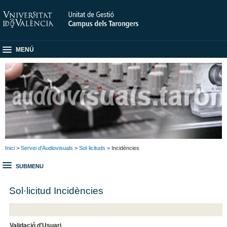
MENÚ
Inici
>
Servei d'Audiovisuals
>
Sol·licituds
> Incidències
SUBMENU
Sol·licitud Incidències
Validació d'Usuari