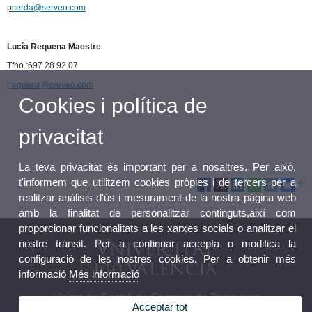
p
cerda@serveo.com
Lucía Requena Maestre
Tfno.:697 28 92 07
lrequena
@serveo.com
Cookies i política de
privacitat
La teva privacitat és important per a nosaltres. Per això,
t'informem que utilitzem cookies pròpies i de tercers per a
realitzar anàlisis d'ús i mesurament de la nostra pàgina web
amb la finalitat de personalitzar continguts,així com
proporcionar funcionalitats a les xarxes socials o analitzar el
nostre trànsit. Per a continuar accepta o modifica la
configuració de les nostres cookies. Per a obtenir més
informació
Més informació
Unitat de Gestió de Campus de Tarongers
Acceptar tot