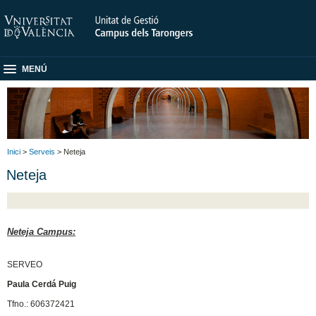
MENÚ
Inici
>
Serveis
> Neteja
Neteja
Neteja Campus:
SERVEO
Paula Cerdá Puig
Tfno.: 606372421