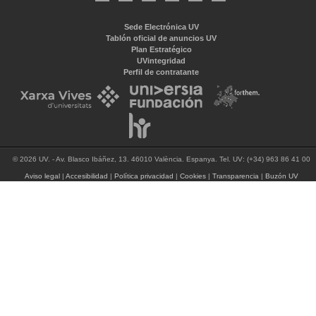
Sede Electrónica UV
Tablón oficial de anuncios UV
Plan Estratégico
UVintegridad
Perfil de contratante
© 2026 UV. - Av. Blasco Ibáñez, 13. 46010 València. Espanya. Tel. UV: (+34) 963 86 41 00
Aviso legal
|
Accesibilidad
|
Política privacidad
|
Cookies
|
Transparencia
|
Buzón UV