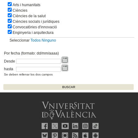
Arts i humanitats
Ciències
Ciències de la salut
Ciències socials i jurídiques
Convocatòries d'innovació
Enginyeria i arquitectura
Seleccionar
Todos
Ninguno
Por fecha (formato: dd/mm/aaaa)
Desde
hasta
Se deben rellenar los dos campos